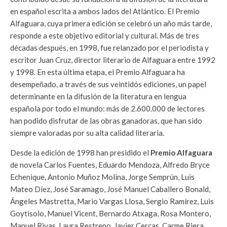
en español escrita a ambos lados del Atlántico. El Premio
Alfaguara, cuya primera edición se celebró un año más tarde,
responde a este objetivo editorial y cultural. Más de tres
décadas después, en 1998, fue relanzado por el periodista y
escritor Juan Cruz, director literario de Alfaguara entre 1992
y 1998. En esta última etapa, el Premio Alfaguara ha
desempeñado, a través de sus veintidós ediciones, un papel
determinante en la difusión de la literatura en lengua
española por todo el mundo: más de 2.600.000 de lectores
han podido disfrutar de las obras ganadoras, que han sido
siempre valoradas por su alta calidad literaria.
Desde la edición de 1998 han presidido el
Premio Alfaguara
de novela Carlos Fuentes, Eduardo Mendoza, Alfredo Bryce
Echenique, Antonio Muñoz Molina, Jorge Semprún, Luis
Mateo Díez, José Saramago, José Manuel Caballero Bonald,
Ángeles Mastretta, Mario Vargas Llosa, Sergio Ramírez, Luis
Goytisolo, Manuel Vicent, Bernardo Atxaga, Rosa Montero,
Manuel Rivas, Laura Restrepo, Javier Cercas, Carme Riera,