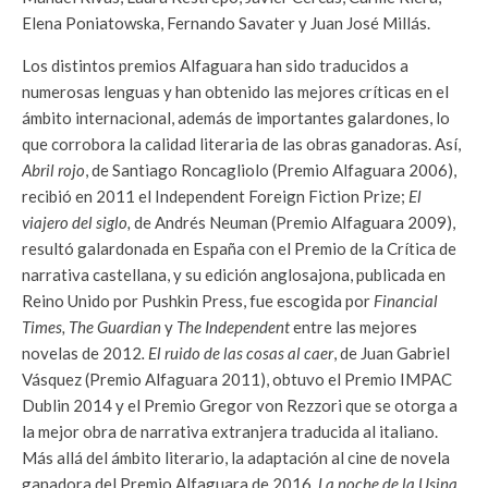
Elena Poniatowska, Fernando Savater y Juan José Millás.
Los distintos premios Alfaguara han sido traducidos a
numerosas lenguas y han obtenido las mejores críticas en el
ámbito internacional, además de importantes galardones, lo
que corrobora la calidad literaria de las obras ganadoras. Así,
Abril rojo
, de Santiago Roncagliolo (Premio Alfaguara 2006),
recibió en 2011 el Independent Foreign Fiction Prize;
El
viajero del siglo,
de Andrés Neuman (Premio Alfaguara 2009),
resultó galardonada en España con el Premio de la Crítica de
narrativa castellana, y su edición anglosajona, publicada en
Reino Unido por Pushkin Press, fue escogida por
Financial
Times, The Guardian
y
The Independent
entre las mejores
novelas de 2012
. El ruido de las cosas al caer
, de Juan Gabriel
Vásquez (Premio Alfaguara 2011), obtuvo el Premio IMPAC
Dublin 2014 y el Premio Gregor von Rezzori que se otorga a
la mejor obra de narrativa extranjera traducida al italiano.
Más allá del ámbito literario, la adaptación al cine de novela
ganadora del Premio Alfaguara de 2016,
La noche de la Usina
,