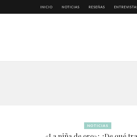
INICIO
NOTICIAS
RESEÑAS
ENTREVISTA
NOTICIAS
«La niña de oro»: ¿De qué tra