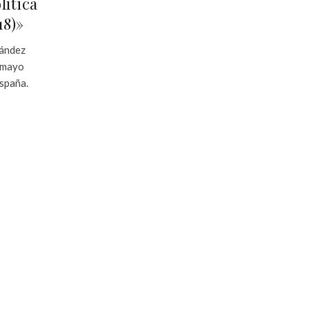
lítica
18)»
nández
e mayo
España.