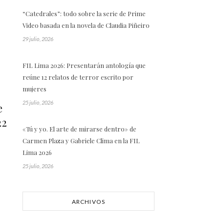
“Catedrales”: todo sobre la serie de Prime
Video basada en la novela de Claudia Piñeiro
29 julio, 2026
FIL Lima 2026: Presentarán antología que
reúne 12 relatos de terror escrito por
mujeres
25 julio, 2026
e
22
«Tú y yo. El arte de mirarse dentro» de
Carmen Plaza y Gabriele Clima en la FIL
Lima 2026
25 julio, 2026
ARCHIVOS