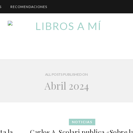
S
RECOMENDACIONES
ALL POSTS PUBLISHED ON
Abril 2024
NOTICIAS
ta la
Carlos A. Scolari publica «Sobre l