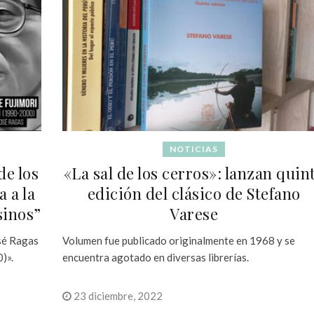
NOTICIAS
de los
«La sal de los cerros»: lanzan quin
 a la
edición del clásico de Stefano
sinos”
Varese
osé Ragas
Volumen fue publicado originalmente en 1968 y se
)».
encuentra agotado en diversas librerías.
23 diciembre, 2022