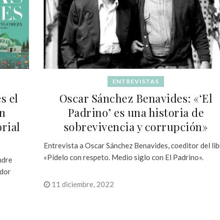
ENTREVISTAS
s el
Oscar Sánchez Benavides: «‘El
ón
Padrino’ es una historia de
orial
sobrevivencia y corrupción»
Entrevista a Oscar Sánchez Benavides, coeditor del li
«Pídelo con respeto. Medio siglo con El Padrino».
ndre
ador
11 diciembre, 2022