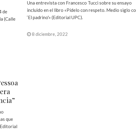
Una entrevista con Francesco Tucci sobre su ensayo
incluido en el libro «Pídelo con respeto. Medio siglo c
4 de
‘El padrino'» (Editorial UPC).
la (Calle
8 diciembre, 2022
Pessoa
iera
ncia”
mo
mas que
Editorial