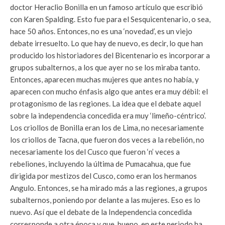
doctor Heraclio Bonilla en un famoso artículo que escribió
con Karen Spalding. Esto fue para el Sesquicentenario, o sea,
hace 50 años. Entonces, no es una ‘novedad’, es un viejo
debate irresuelto. Lo que hay de nuevo, es decir, lo que han
producido los historiadores del Bicentenario es incorporar a
grupos subalternos, a los que ayer no se los miraba tanto.
Entonces, aparecen muchas mujeres que antes no había, y
aparecen con mucho énfasis algo que antes era muy débil: el
protagonismo de las regiones. La idea que el debate aquel
sobre la independencia concedida era muy ‘limeño-céntrico’.
Los criollos de Bonilla eran los de Lima, no necesariamente
los criollos de Tacna, que fueron dos veces a la rebelión, no
necesariamente los del Cusco que fueron ‘n’ veces a
rebeliones, incluyendo la última de Pumacahua, que fue
dirigida por mestizos del Cusco, como eran los hermanos
Angulo. Entonces, se ha mirado más a las regiones, a grupos
subalternos, poniendo por delante a las mujeres. Eso es lo
nuevo. Así que el debate de la Independencia concedida
corresponde a otra época y que, bueno, en este periodo ha