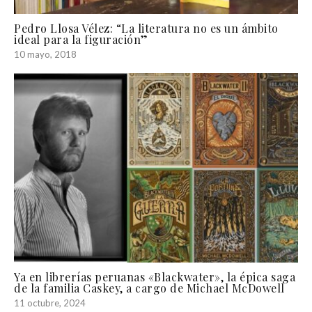
Pedro Llosa Vélez: “La literatura no es un ámbito
ideal para la figuración”
10 mayo, 2018
Ya en librerías peruanas «Blackwater», la épica saga
de la familia Caskey, a cargo de Michael McDowell
11 octubre, 2024