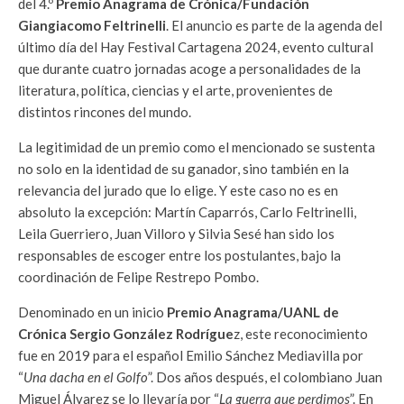
del 4.º
Premio Anagrama de Crónica/Fundación
Giangiacomo Feltrinelli
. El anuncio es parte de la agenda del
último día del Hay Festival Cartagena 2024, evento cultural
que durante cuatro jornadas acoge a personalidades de la
literatura, política, ciencias y el arte, provenientes de
distintos rincones del mundo.
La legitimidad de un premio como el mencionado se sustenta
no solo en la identidad de su ganador, sino también en la
relevancia del jurado que lo elige. Y este caso no es en
absoluto la excepción: Martín Caparrós, Carlo Feltrinelli,
Leila Guerriero, Juan Villoro y Silvia Sesé han sido los
responsables de escoger entre los postulantes, bajo la
coordinación de Felipe Restrepo Pombo.
Denominado en un inicio
Premio Anagrama/UANL de
Crónica Sergio González Rodrígue
z, este reconocimiento
fue en 2019 para el español Emilio Sánchez Mediavilla por
“
Una dacha en el Golfo
”. Dos años después, el colombiano Juan
Miguel Álvarez se lo llevaría por “
La guerra que perdimos
”. En