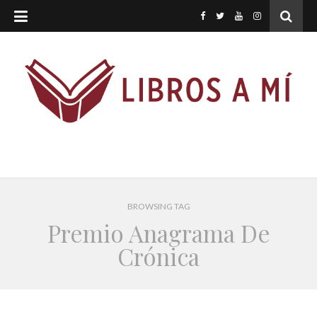
BROWSING TAG
Premio Anagrama De
Crónica