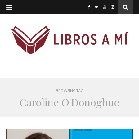
BROWSING TAG
Caroline O'Donoghue