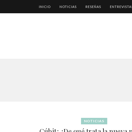
INICIO
NOTICIAS
RESEÑAS
ENTREVISTA
NOTICIAS
Cúbit: ¿De qué trata la nueva 