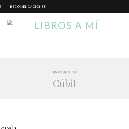
S
RECOMENDACIONES
BROWSING TAG
Cúbit
novela