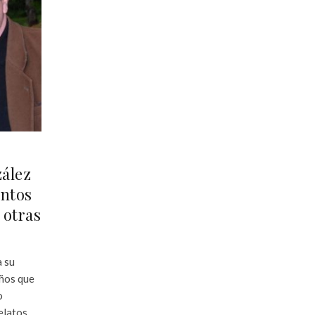
ález
entos
 otras
a su
iños que
o
elatos