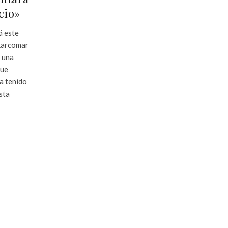
cio»
á este
 Larcomar
, una
que
a tenido
Esta