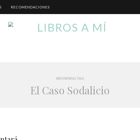
S
RECOMENDACIONES
BROWSING TAG
El Caso Sodalicio
entará