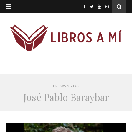
BROWSING TAG
José Pablo Baraybar