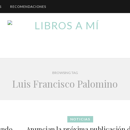
S
RECOMENDACIONES
BROWSING TAG
Luis Francisco Palomino
NOTICIAS
undo
Anuncian la próxima publicación 