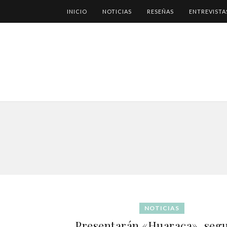
INICIO
NOTICIAS
RESEÑAS
ENTREVISTA
NOTICIAS
Presentarán «Huaraca», seg