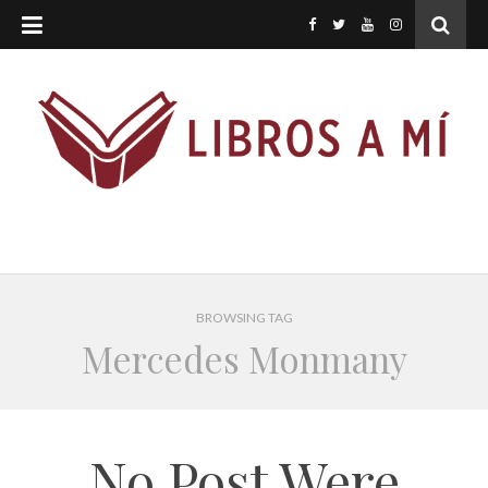
BROWSING TAG
Mercedes Monmany
No Post Were