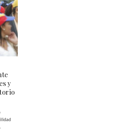
nte
es y
torio
e
ilidad
.