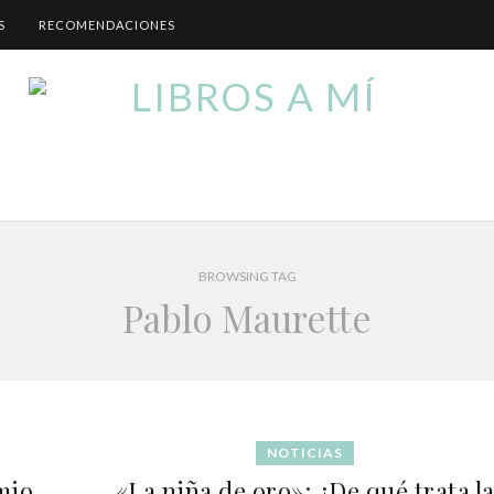
S
RECOMENDACIONES
BROWSING TAG
Pablo Maurette
NOTICIAS
mio
«La niña de oro»: ¿De qué trata l