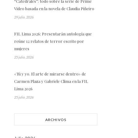
“Catedrales”: todo sobre la serie de Prime
Video basada en la novela de Claudia Piñeiro
29 julio, 2026
FIL Lima 2026: Presentarán antología que
reúne 12 relatos de terror escrito por
mujeres
25 julio, 2026
«Tú y yo. El arte de mirarse dentro» de
Carmen Plaza y Gabriele Clima en la FIL
Lima 2026
25 julio, 2026
ARCHIVOS