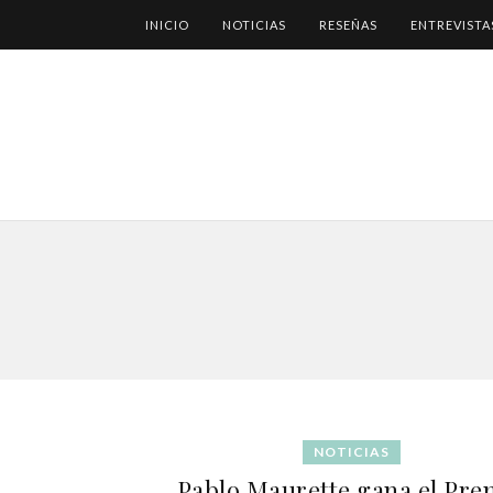
INICIO
NOTICIAS
RESEÑAS
ENTREVISTA
NOTICIAS
Pablo Maurette gana el Pre