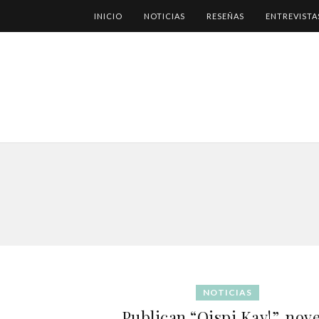
INICIO
NOTICIAS
RESEÑAS
ENTREVISTA
NOTICIAS
Publican “Qispi Kay!”, nove