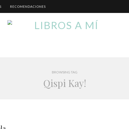
S
RECOMENDACIONES
BROWSING TAG
Qispi Kay!
la