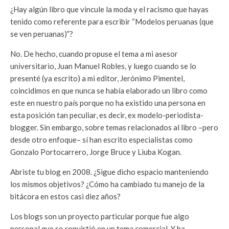
¿Hay algún libro que vincule la moda y el racismo que hayas
tenido como referente para escribir “Modelos peruanas (que
se ven peruanas)”?
No. De hecho, cuando propuse el tema a mi asesor
universitario, Juan Manuel Robles, y luego cuando se lo
presenté (ya escrito) a mi editor, Jerónimo Pimentel,
coincidimos en que nunca se había elaborado un libro como
este en nuestro país porque no ha existido una persona en
esta posición tan peculiar, es decir, ex modelo-periodista-
blogger. Sin embargo, sobre temas relacionados al libro –pero
desde otro enfoque– sí han escrito especialistas como
Gonzalo Portocarrero, Jorge Bruce y Liuba Kogan.
Abriste tu blog en 2008. ¿Sigue dicho espacio manteniendo
los mismos objetivos? ¿Cómo ha cambiado tu manejo de la
bitácora en estos casi diez años?
Los blogs son un proyecto particular porque fue algo
personal que se convirtió en un tema comercial. Y ha