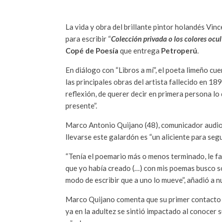
La vida y obra del brillante pintor holandés Vi
para escribir “
Colección privada o los colores ocul
Copé de Poesía
que entrega
Petroperú
.
En diálogo con “Libros a mí”, el poeta limeño cu
las principales obras del artista fallecido en 1
reflexión, de querer decir en primera persona lo
presente”.
Marco Antonio Quijano (48), comunicador audiovi
llevarse este galardón es “un aliciente para segu
“Tenía el poemario más o menos terminado, le fa
que yo había creado (…) con mis poemas busco so
modo de escribir que a uno lo mueve”, añadió a n
Marco Quijano comenta que su primer contacto c
ya en la adultez se sintió impactado al conocer s