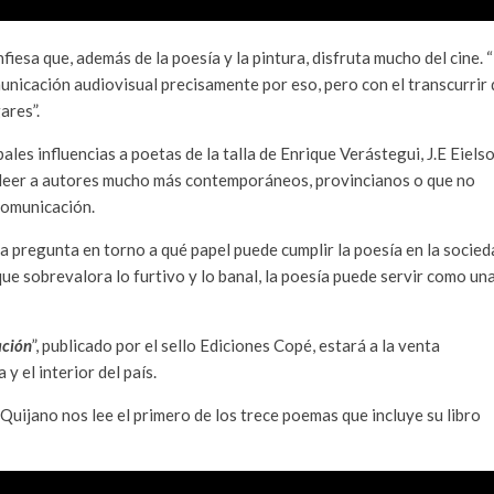
esa que, además de la poesía y la pintura, disfruta mucho del cine. 
unicación audiovisual precisamente por eso, pero con el transcurrir 
ares”.
les influencias a poetas de la talla de Enrique Verástegui, J.E Eiels
re leer a autores mucho más contemporáneos, provincianos o que no
comunicación.
 pregunta en torno a qué papel puede cumplir la poesía en la socied
que sobrevalora lo furtivo y lo banal, la poesía puede servir como un
ación
”, publicado por el sello Ediciones Copé, estará a la venta
y el interior del país.
 Quijano nos lee el primero de los trece poemas que incluye su libro