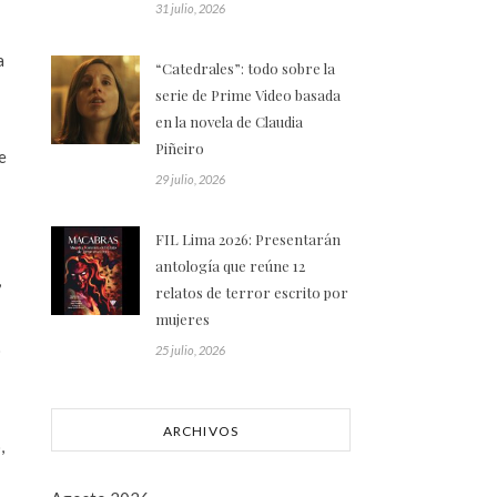
31 julio, 2026
a
“Catedrales”: todo sobre la
serie de Prime Video basada
en la novela de Claudia
Piñeiro
e
29 julio, 2026
FIL Lima 2026: Presentarán
antología que reúne 12
,
relatos de terror escrito por
mujeres
o
25 julio, 2026
ARCHIVOS
,