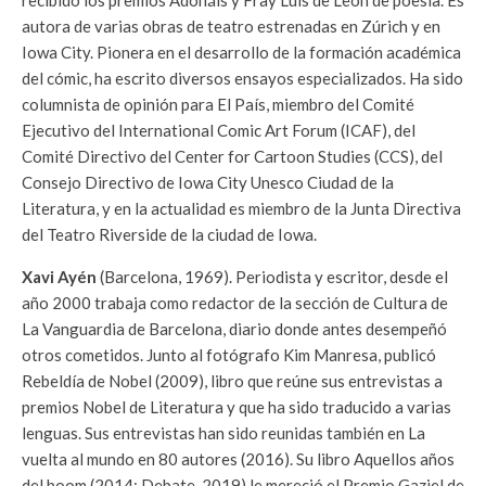
recibido los premios Adonáis y Fray Luis de León de poesía. Es
autora de varias obras de teatro estrenadas en Zúrich y en
Iowa City. Pionera en el desarrollo de la formación académica
del cómic, ha escrito diversos ensayos especializados. Ha sido
columnista de opinión para El País, miembro del Comité
Ejecutivo del International Comic Art Forum (ICAF), del
Comité Directivo del Center for Cartoon Studies (CCS), del
Consejo Directivo de Iowa City Unesco Ciudad de la
Literatura, y en la actualidad es miembro de la Junta Directiva
del Teatro Riverside de la ciudad de Iowa.
Xavi Ayén
(Barcelona, 1969). Periodista y escritor, desde el
año 2000 trabaja como redactor de la sección de Cultura de
La Vanguardia de Barcelona, diario donde antes desempeñó
otros cometidos. Junto al fotógrafo Kim Manresa, publicó
Rebeldía de Nobel (2009), libro que reúne sus entrevistas a
premios Nobel de Literatura y que ha sido traducido a varias
lenguas. Sus entrevistas han sido reunidas también en La
vuelta al mundo en 80 autores (2016). Su libro Aquellos años
del boom (2014; Debate, 2019) le mereció el Premio Gaziel de