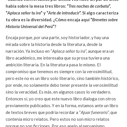
había sobre la mesa tres libros: “
Tres noches de corbata
”,
“
Aplaca señor tu ira
” y “
Arte de introducir
”. Si algo caracteriza
tu obra es la diversidad. ¿Cómo encaja aquí “
Brevetes sobre
Historia Universal del Perú
”?
Encaja porque, por una parte, soy historiador, y hay una
mirada sobre la historia desde la literatura, desde la
narración. Ya incluso en “
Aplaca señor tu ira
”, aunque era un
libro académico, me interesaba que su prosa tuviera una
ambición literaria. En la literatura pasa lo mismo. El
compromiso que tenemos es siempre con la verosimilitud,
pero este no es un libro solo literario, sino también histórico,
por ende, no solamente debo tener presente la verosimilitud
sino la veracidad. Es más, en algunos casos lo verdadero.
Entonces sí, yo creo que este nuevo libro dialoga con otros
previamente publicados. Y en la forma, estamos ante un libro
de textos breves que podría recordar a “
Ajuar funerario
”, que
contenía micro relatos. Pero estos no son micro relatos
porque no son ficciones. Por eso apelo al peruanismo