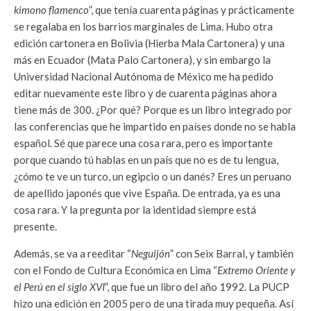
kimono flamenco
”, que tenía cuarenta páginas y prácticamente
se regalaba en los barrios marginales de Lima. Hubo otra
edición cartonera en Bolivia (Hierba Mala Cartonera) y una
más en Ecuador (Mata Palo Cartonera), y sin embargo la
Universidad Nacional Autónoma de México me ha pedido
editar nuevamente este libro y de cuarenta páginas ahora
tiene más de 300. ¿Por qué? Porque es un libro integrado por
las conferencias que he impartido en países donde no se habla
español. Sé que parece una cosa rara, pero es importante
porque cuando tú hablas en un país que no es de tu lengua,
¿cómo te ve un turco, un egipcio o un danés? Eres un peruano
de apellido japonés que vive España. De entrada, ya es una
cosa rara. Y la pregunta por la identidad siempre está
presente.
Además, se va a reeditar “
Neguijón
” con Seix Barral, y también
con el Fondo de Cultura Económica en Lima “
Extremo Oriente y
el Perú en el siglo XVI
”, que fue un libro del año 1992. La PUCP
hizo una edición en 2005 pero de una tirada muy pequeña. Así