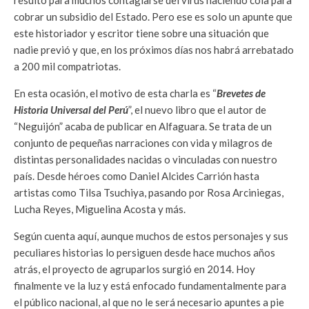
resultó para muchos contagiarse del virus haciendo cola para
cobrar un subsidio del Estado. Pero ese es solo un apunte que
este historiador y escritor tiene sobre una situación que
nadie previó y que, en los próximos días nos habrá arrebatado
a 200 mil compatriotas.
En esta ocasión, el motivo de esta charla es “
Brevetes de
Historia Universal del Perú
”, el nuevo libro que el autor de
“Neguijón” acaba de publicar en Alfaguara. Se trata de un
conjunto de pequeñas narraciones con vida y milagros de
distintas personalidades nacidas o vinculadas con nuestro
país. Desde héroes como Daniel Alcides Carrión hasta
artistas como Tilsa Tsuchiya, pasando por Rosa Arciniegas,
Lucha Reyes, Miguelina Acosta y más.
Según cuenta aquí, aunque muchos de estos personajes y sus
peculiares historias lo persiguen desde hace muchos años
atrás, el proyecto de agruparlos surgió en 2014. Hoy
finalmente ve la luz y está enfocado fundamentalmente para
el público nacional, al que no le será necesario apuntes a pie