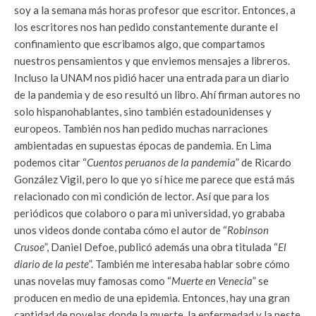
soy a la semana más horas profesor que escritor. Entonces, a
los escritores nos han pedido constantemente durante el
confinamiento que escribamos algo, que compartamos
nuestros pensamientos y que enviemos mensajes a libreros.
Incluso la UNAM nos pidió hacer una entrada para un diario
de la pandemia y de eso resultó un libro. Ahí firman autores no
solo hispanohablantes, sino también estadounidenses y
europeos. También nos han pedido muchas narraciones
ambientadas en supuestas épocas de pandemia. En Lima
podemos citar “
Cuentos peruanos de la pandemia
” de Ricardo
González Vigil, pero lo que yo sí hice me parece que está más
relacionado con mi condición de lector. Así que para los
periódicos que colaboro o para mi universidad, yo grababa
unos videos donde contaba cómo el autor de “
Robinson
Crusoe
”, Daniel Defoe, publicó además una obra titulada “
El
diario de la peste
”. También me interesaba hablar sobre cómo
unas novelas muy famosas como “
Muerte en Venecia
” se
producen en medio de una epidemia. Entonces, hay una gran
cantidad de novelas donde la muerte, la enfermedad y la peste