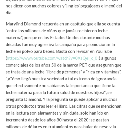
nos dicen con muchos colores y ‘jingles’ pegajosos el menú del
día.
Marylind Diamond recuerda en un capítulo que ella se cuenta
“entre los millones de niños que jamás recibieron leche
materna”, porque en los Estados Unidos durante muchas
décadas fue muy agresiva la campaña para promocionar la
leche en polvo para bebés. Basta con revisar en YouTube
(
https://www.youtube.com/watch?v=0XsQel_c_0I
) algunos
comerciales de los años 50 de la marca PET que aseguran que
se trata de una leche “libre de gérmenes” y “rica en vitaminas”.
“¿Cómo llegó nuestra sociedad a tal extremo de ignorancia
que efectivamente no sabíamos la importancia que tiene la
leche materna para la futura salud de nuestros hijos?”, se
pregunta Diamond. Y la pregunta se puede aplicar a muchos
otros productos tras leer el libro. Las cifras que se mencionan
en la lectura son alarmantes y, sin duda, solo han ido en
incremento desde los años 80 hasta el 2020: se gastan
millones de dólares en tratamientos para bajar de peso y la