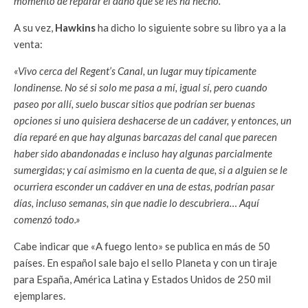
momento de reparar el daño que se les ha hecho.
A su vez,
Hawkins
ha dicho lo siguiente sobre su libro ya a la
venta:
«Vivo cerca del Regent’s Canal, un lugar muy típicamente
londinense. No sé si solo me pasa a mí, igual sí, pero cuando
paseo por allí, suelo buscar sitios que podrían ser buenas
opciones si uno quisiera deshacerse de un cadáver, y entonces, un
día reparé en que hay algunas barcazas del canal que parecen
haber sido abandonadas e incluso hay algunas parcialmente
sumergidas; y caí asimismo en la cuenta de que, si a alguien se le
ocurriera esconder un cadáver en una de estas, podrían pasar
días, incluso semanas, sin que nadie lo descubriera… Aquí
comenzó todo.»
Cabe indicar que «A fuego lento» se publica en más de 50
países. En español sale bajo el sello Planeta y con un tiraje
para España, América Latina y Estados Unidos de 250 mil
ejemplares.