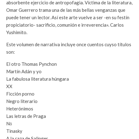
absorbente ejercicio de antropofagia. Víctima de la literatura,
Omar Guerrero trama una de las más bellas venganzas que
puede tener un lector. Así este arte vuelve a ser -en su festín
propiciatorio- sacrificio, comunión e irreverencia». Carlos
Yushimito.
Este volumen de narrativa incluye once cuentos cuyso títulos
son:
El otro Thomas Pynchon
Martín Adán y yo
La fabulosa literatura húngara
XX
Ficción porno
Negro literario
Heterónimos
Las letras de Praga
Nō
Tinasky
A la caza de Salinger