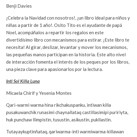
Benji Davies
¡Celebra la Navidad con nosotros!, ¡un libro ideal para niños y
niñas a partir de 1 año!. Osito Tito es el ayudante de papá
Noel, acompáñalos a repartir los regalos en este
divertidísimo libro con mecanismos para estirar. ¡Este libro te
necesita! Al girar, deslizar, levantar y mover los mecanismos,
las pequeñas manos participan en la historia. Este alto nivel
de interacción fomenta el interés de los peques por los libros,
una pieza clave para apasionarlos por la lectura.
Inti Sol Killa Luna
Micaela Chirif y Yesenia Montes
Qari-warmi warma hina rikchakuspanku, intiwan killa
pusakuwanchik runasimi chaynallataq castillasimipi puririyta,
huk punchaw llimpistin, tusustin, asikustin, pukllastin.
Tutayaykuptinñataq, qariwarma-inti warmiwarma-killawan