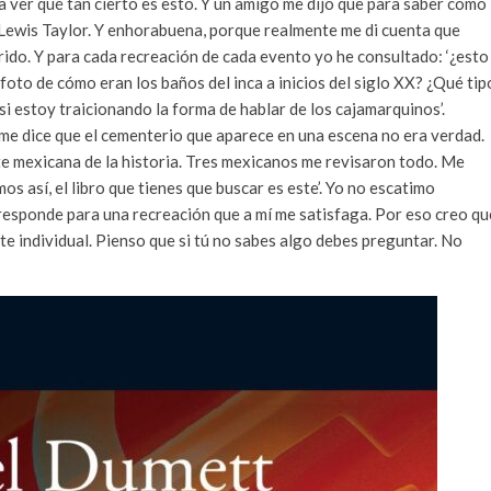
 ver qué tan cierto es esto. Y un amigo me dijo que para saber cómo
 a Lewis Taylor. Y enhorabuena, porque realmente me di cuenta que
ido. Y para cada recreación de cada evento yo he consultado: ‘¿esto
to de cómo eran los baños del inca a inicios del siglo XX? ¿Qué tip
si estoy traicionando la forma de hablar de los cajamarquinos’.
me dice que el cementerio que aparece en una escena no era verdad.
te mexicana de la historia. Tres mexicanos me revisaron todo. Me
amos así, el libro que tienes que buscar es este’. Yo no escatimo
responde para una recreación que a mí me satisfaga. Por eso creo qu
e individual. Pienso que si tú no sabes algo debes preguntar. No