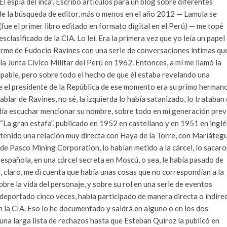
l espía del inca”. Escribo artículos para un blog sobre diferentes
so de la búsqueda de editor, más o menos en el año 2012 — Lamula se
 (fue el primer libro editado en formato digital en el Perú) — me topé
lasificado de la CIA. Lo leí. Era la primera vez que yo leía un papel
forme de Eudocio Ravines con una serie de conversaciones íntimas qu
la Junta Cívico Militar del Perú en 1962. Entonces, a mí me llamó la
lpable, pero sobre todo el hecho de que él estaba revelando una
e el presidente de la República de ese momento era su primo hermano
blar de Ravines, no sé, la izquierda lo había satanizado, lo trataban
podía escuchar mencionar su nombre, sobre todo en mi generación prev
 “La gran estafa”, publicado en 1952 en castellano y en 1951 en inglé
 tenido una relación muy directa con Haya de la Torre, con Mariátegu
de Pasco Mining Corporation, lo habían metido a la cárcel, lo sacaro
l española, en una cárcel secreta en Moscú, o sea, le había pasado de
, claro, me di cuenta que había unas cosas que no correspondían a la
bre la vida del personaje, y sobre su rol en una serie de eventos
 deportado cinco veces, había participado de manera directa o indire
n la CIA. Eso lo he documentado y saldrá en alguno o en los dos
ó una larga lista de rechazos hasta que Esteban Quiroz la publicó en