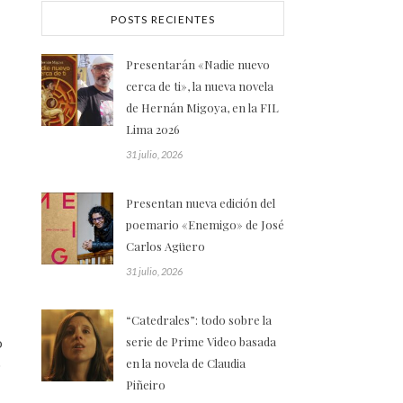
POSTS RECIENTES
Presentarán «Nadie nuevo
cerca de ti», la nueva novela
de Hernán Migoya, en la FIL
Lima 2026
31 julio, 2026
Presentan nueva edición del
poemario «Enemigo» de José
Carlos Agüero
31 julio, 2026
“Catedrales”: todo sobre la
serie de Prime Video basada
o
en la novela de Claudia
o
Piñeiro