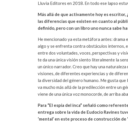
Lluvia Editores en 2018. En todo ese lapso estu
Más allá de que activamente hoy es escritor,
las diferencias que existen en cuanto al públi
definido, pero con un libro uno nunca sabe h
He mencionado ya esta metáfora antes: drama es c
algo y se enfrenta contra obstáculos internos,
entre dos voluntades, voces, perspectivas y visi
te da una única visión siento literalmente la se
un único narrador. Creo que hay una naturaleza 
visiones, de diferentes experiencias y de difer
la diversidad del género humano. Me gusta que l
va mucho más allá de la predilección entre un gé
viene de una única voz monocorde, de arriba abajo
Para “El espía del inca” señaló como referente
entrega sobre la vida de Eudocio Ravines tuv
‘mental’ en este proceso de construcción de 