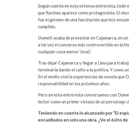
Según cuenta en esta extensa entrevista, todo 
que Ravines aparece como protagonista. El shoc
fue el germen de una fascinación que hoy encuen
cumplido.
Dumett acaba de presentar en Cajamarca, en un au
a tal vez el converso más controvertido en la hi
cualquier cosa menos ‘local’.
Tras dejar Cajamarca y llegar a Lima para traba
terminaría dando el salto a la política. Y como u
En el medio viviría experiencias de novela que
responsabilidad en los próximos años.
Pero en esta entrevista conversamos con Dumet
lector como un primer vistazo de un personaje c
Teniendo en cuenta lo alcanzado por “El espía
encasillados en solo una obra. ¿Ve el éxito d