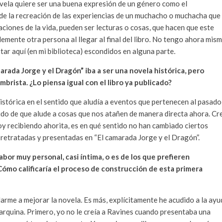
vela quiere ser una buena expresión de un género como el
r de la recreación de las experiencias de un muchacho o muchacha que
ciones de la vida, pueden ser lecturas o cosas, que hacen que este
emente otra persona al llegar al final del libro. No tengo ahora mis
r aquí (en mi biblioteca) escondidos en alguna parte.
rada Jorge y el Dragón” iba a ser una novela histórica, pero
brista. ¿Lo piensa igual con el libro ya publicado?
stórica en el sentido que aludía a eventos que pertenecen al pasado
ido de que alude a cosas que nos atañen de manera directa ahora. Cr
y recibiendo ahorita, es en qué sentido no han cambiado ciertos
retratadas y presentadas en “El camarada Jorge y el Dragón”.
bor muy personal, casi íntima, o es de los que prefieren
ómo calificaría el proceso de construcción de esta primera
rme a mejorar la novela. Es más, explícitamente he acudido a la ayu
marquina. Primero, yo no le creía a Ravines cuando presentaba una