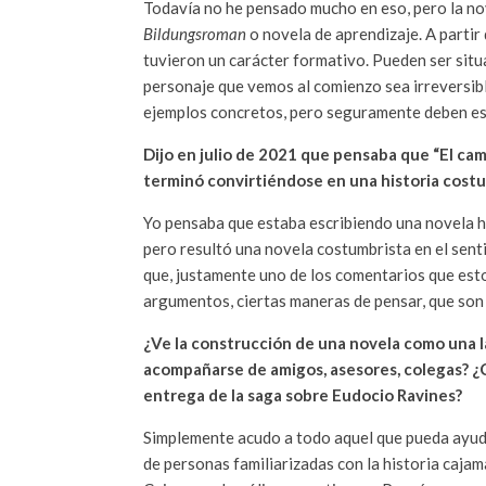
Todavía no he pensado mucho en eso, pero la no
Bildungsroman
o novela de aprendizaje. A parti
tuvieron un carácter formativo. Pueden ser situa
personaje que vemos al comienzo sea irreversibl
ejemplos concretos, pero seguramente deben esta
Dijo en julio de 2021 que pensaba que “El cama
terminó convirtiéndose en una historia costum
Yo pensaba que estaba escribiendo una novela hi
pero resultó una novela costumbrista en el sent
que, justamente uno de los comentarios que esto
argumentos, ciertas maneras de pensar, que son 
¿Ve la construcción de una novela como una la
acompañarse de amigos, asesores, colegas? ¿C
entrega de la saga sobre Eudocio Ravines?
Simplemente acudo a todo aquel que pueda ayuda
de personas familiarizadas con la historia caja