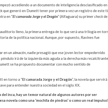
empezó accediendo a un documento de inteligencia desclasificado en 
k que generó en Dumett tener por primera vez un registro de este t
tra en “
El camarada Jorge y el Dragón
” (Alfaguara) su primer
check
de
ditorio lleno, la primera entrega de lo que será una trilogía en tor
storia de la política nacional. Aunque, por supuesto, Ravines fue
jar en un almacén, nadie presagió que ese joven lector empedernido
n péndulo irá de la izquierda más aguda a la derecha más recalcitrante
 Dumett se ha propuesto documentar con mucho sentido de
t en torno a “
El camarada Jorge y el Dragón
”, la novela que servirá
lave para entender nuestra sociedad en el siglo XX.
 del inca, hay un temor natural de algunos autores por ser
e esa novela como una ‘mochila de piedras’ o como un real impulso