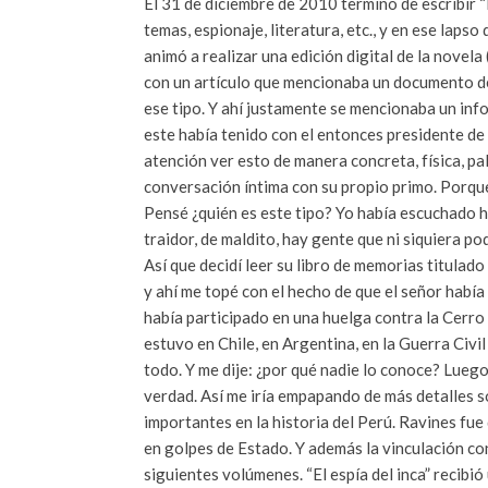
El 31 de diciembre de 2010 termino de escribir “E
temas, espionaje, literatura, etc., y en ese lap
animó a realizar una edición digital de la novela
con un artículo que mencionaba un documento desc
ese tipo. Y ahí justamente se mencionaba un in
este había tenido con el entonces presidente de 
atención ver esto de manera concreta, física, pa
conversación íntima con su propio primo. Porqu
Pensé ¿quién es este tipo? Yo había escuchado ha
traidor, de maldito, hay gente que ni siquiera 
Así que decidí leer su libro de memorias titulado
y ahí me topé con el hecho de que el señor había
había participado en una huelga contra la Cerro 
estuvo en Chile, en Argentina, en la Guerra Civi
todo. Y me dije: ¿por qué nadie lo conoce? Luego
verdad. Así me iría empapando de más detalles so
importantes en la historia del Perú. Ravines fue
en golpes de Estado. Y además la vinculación co
siguientes volúmenes. “El espía del inca” recibi