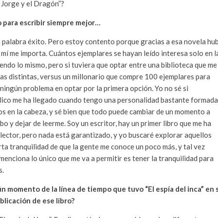
 Jorge y el Dragón”?
so para escribir siempre mejor…
 la palabra éxito. Pero estoy contento porque gracias a esa novela hu
e a mí me importa. Cuántos ejemplares se hayan leído interesa solo en l
endo lo mismo, pero si tuviera que optar entre una biblioteca que me
as distintas, versus un millonario que compre 100 ejemplares para
o ningún problema en optar por la primera opción. Yo no sé si
público me ha llegado cuando tengo una personalidad bastante formada
tos en la cabeza, y sé bien que todo puede cambiar de un momento a
bo y dejar de leerme. Soy un escritor, hay un primer libro que me ha
 lector, pero nada está garantizado, y yo buscaré explorar aquellos
ta tranquilidad de que la gente me conoce un poco más, y tal vez
 menciona lo único que me va a permitir es tener la tranquilidad para
s.
n momento de la línea de tiempo que tuvo “El espía del inca” en 
blicación de ese libro?