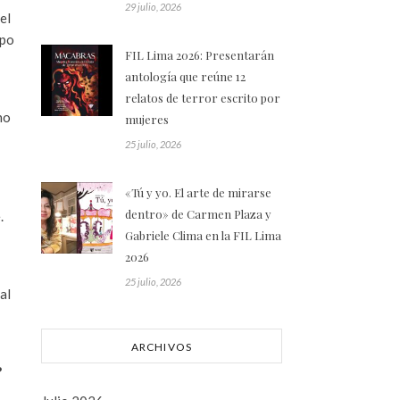
29 julio, 2026
el
ipo
FIL Lima 2026: Presentarán
antología que reúne 12
relatos de terror escrito por
no
mujeres
25 julio, 2026
«Tú y yo. El arte de mirarse
dentro» de Carmen Plaza y
.
Gabriele Clima en la FIL Lima
2026
25 julio, 2026
 al
ARCHIVOS
?