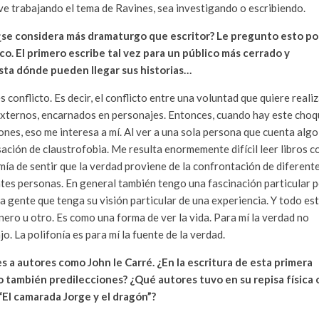
ve trabajando el tema de Ravines, sea investigando o escribiendo.
 ¿se considera más dramaturgo que escritor? Le pregunto esto po
co. El primero escribe tal vez para un público más cerrado y
asta dónde pueden llegar sus historias…
onflicto. Es decir, el conflicto entre una voluntad que quiere realiz
 externos, encarnados en personajes. Entonces, cuando hay este cho
ones, eso me interesa a mí. Al ver a una sola persona que cuenta algo
nsación de claustrofobia. Me resulta enormemente difícil leer libros c
mía de sentir que la verdad proviene de la confrontación de diferent
entes personas. En general también tengo una fascinación particular 
a gente que tenga su visión particular de una experiencia. Y todo es
nero u otro. Es como una forma de ver la vida. Para mí la verdad no
. La polifonía es para mí la fuente de la verdad.
s a autores como John le Carré. ¿En la escritura de esta primera
o también predilecciones? ¿Qué autores tuvo en su repisa física 
“El camarada Jorge y el dragón”?