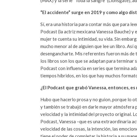
(MAX) y la serie “Toda la sangre” (Lionsgate), a
“El accidente” surge en 2019 y como algo dis
Sí, era una historia para contar más que para lee
Podcast (la actriz mexicana Vanessa Bauche) y e
mujer te cuenta su intimidad, su vida. Sin embar
mucho menor al de alguien que lee un libro. Así q
desengancharte. Mis referentes fueron más de t
los libros son los que se adaptan para terminar s
Podcast con influencia en series que termina ad
tiempos híbridos, en los que hay muchos formato
¿El Podcast que grabó Vanessa, entonces, es m
Hubo que hacerlo prosa y no guion, porque lo ot
y también se trabajó en darle mayor atmósfera p
velocidad y la intimidad del proyecto original. Lo
Podcast, Vanessa –que es una extraordinaria act
velocidad de las cosas, la intención, las emocion
tiene el poder de completar la historia a su mane