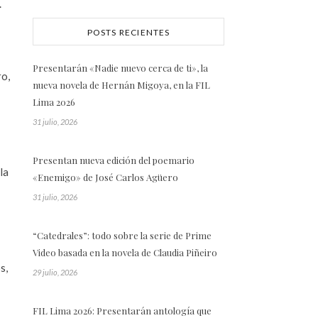
.
POSTS RECIENTES
Presentarán «Nadie nuevo cerca de ti», la
ro,
nueva novela de Hernán Migoya, en la FIL
Lima 2026
31 julio, 2026
Presentan nueva edición del poemario
la
«Enemigo» de José Carlos Agüero
31 julio, 2026
“Catedrales”: todo sobre la serie de Prime
Video basada en la novela de Claudia Piñeiro
s,
29 julio, 2026
FIL Lima 2026: Presentarán antología que