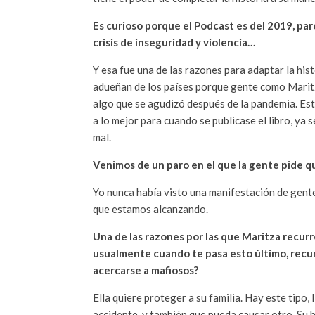
Es curioso porque el Podcast es del 2019, par
crisis de inseguridad y violencia…
Y esa fue una de las razones para adaptar la histo
adueñan de los países porque gente como Maritza
algo que se agudizó después de la pandemia. Esta
a lo mejor para cuando se publicase el libro, ya 
mal.
Venimos de un paro en el que la gente pide q
Yo nunca había visto una manifestación de gente 
que estamos alcanzando.
Una de las razones por las que Maritza recurr
usualmente cuando te pasa esto último, recurr
acercarse a mafiosos?
Ella quiere proteger a su familia. Hay este tipo,
accidente, y también que pueda causar otro. Su hi