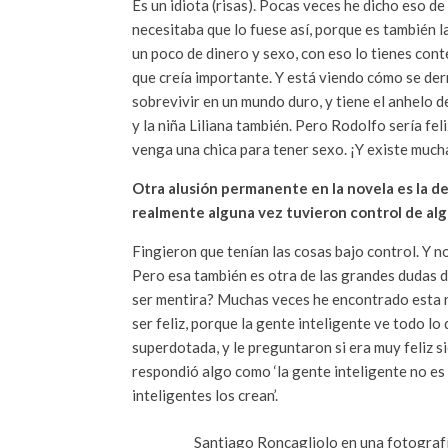
Es un idiota (risas). Pocas veces he dicho eso 
necesitaba que lo fuese así, porque es también l
un poco de dinero y sexo, con eso lo tienes cont
que creía importante. Y está viendo cómo se der
sobrevivir en un mundo duro, y tiene el anhelo de
y la niña Liliana también. Pero Rodolfo sería fe
venga una chica para tener sexo. ¡Y existe much
Otra alusión permanente en la novela es la de
realmente alguna vez tuvieron control de alg
Fingieron que tenían las cosas bajo control. Y n
Pero esa también es otra de las grandes dudas de
ser mentira? Muchas veces he encontrado esta ref
ser feliz, porque la gente inteligente ve todo lo
superdotada, y le preguntaron si era muy feliz s
respondió algo como ‘la gente inteligente no es 
inteligentes los crean’.
Santiago Roncagliolo en una fotografí