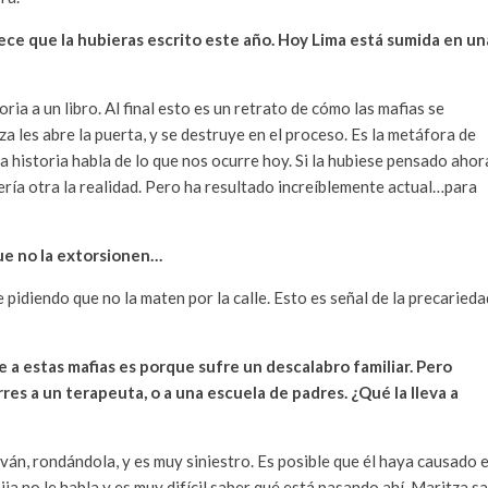
ece que la hubieras escrito este año. Hoy Lima está sumida en un
ria a un libro. Al final esto es un retrato de cómo las mafias se
 les abre la puerta, y se destruye en el proceso. Es la metáfora de
 historia habla de lo que nos ocurre hoy. Si la hubiese pensado ahor
sería otra la realidad. Pero ha resultado increíblemente actual…para
ue no la extorsionen…
pidiendo que no la maten por la calle. Esto es señal de la precarieda
e a estas mafias es porque sufre un descalabro familiar. Pero
es a un terapeuta, o a una escuela de padres. ¿Qué la lleva a
 Iván, rondándola, y es muy siniestro. Es posible que él haya causado e
ja no le habla y es muy difícil saber qué está pasando ahí. Maritza s