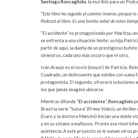
Santiago Roncagliolo
, la escribió para un Pod
“
Este libro ha seguido el camino inverso, porque lo
Podcast al libro. Es una bonita señal de estos tiem
“El accidente” es protagonizado por Maritza, 
se enfrenta a una situación límite: su hija Patri
partir de aquí, la dueña de un prestigioso bufet
siniestros, cada uno más oscuro que el otro.
Iván Araujo es el novio (mayor) de Patricia. Rei
Cuadrado, un delincuente que exhibe con suma fac
protagonista. El segundo, ofrecerá soluciones a 
los que jamás imaginó ubicarse.
Mientras difunde “
El accidente
”,
Roncagliolo
p
Brasil la serie “Sutura” (Prime Video), un thrill
(Ícaro y la doctora Mancini) inician una doble vi
y en su sótano a mafiosos. Pronto ese nivel infer
asistencia. A este proyecto se le suman otros p