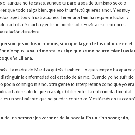
o, aunque no te cases, aunque tu pareja sea de tu mismo sexo o,
es que todo salga bien, que eso triunfe, tú quieres amor. Y es muy
edos, apetitos y frustraciones. Tener una familia requiere luchar y
ando cada día. Y mucha gente no puede sobrevivir a eso, entonces
na relación duradera.
personajes malos ni buenos, sino que la gente los coloque en el
Por ejemplo, la salud mental es algo que se me ocurre mientras le
 pequeña Liliana.
 demás. La madre de Maritza quizás también. Lo que siempre ha apareci
il distinguir la enfermedad del estado de ánimo. Cuando yo he sufrido
o podía conmigo mismo, otra gente lo interpretaba como que yo era
odrían haber sabido que era (algo) diferente. La enfermedad mental
te es un sentimiento que no puedes controlar. Y está más en tu coraz
n de los personajes varones de la novela. Es un tipo sosegado,