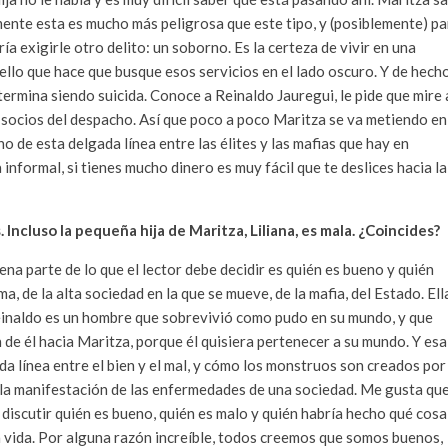
mente esta es mucho más peligrosa que este tipo, y (posiblemente) pa
a exigirle otro delito: un soborno. Es la certeza de vivir en una
ello que hace que busque esos servicios en el lado oscuro. Y de hech
termina siendo suicida. Conoce a Reinaldo Jauregui, le pide que mire 
s socios del despacho. Así que poco a poco Maritza se va metiendo en
 de esta delgada línea entre las élites y las mafias que hay en
nformal, si tienes mucho dinero es muy fácil que te deslices hacia la
 Incluso la pequeña hija de Maritza, Liliana, es mala. ¿Coincides?
ena parte de lo que el lector debe decidir es quién es bueno y quién
a, de la alta sociedad en la que se mueve, de la mafia, del Estado. Ell
Reinaldo es un hombre que sobrevivió como pudo en su mundo, y que
n de él hacia Maritza, porque él quisiera pertenecer a su mundo. Y esa
ada línea entre el bien y el mal, y cómo los monstruos son creados por
on la manifestación de las enfermedades de una sociedad. Me gusta qu
an discutir quién es bueno, quién es malo y quién habría hecho qué cosa
a vida. Por alguna razón increíble, todos creemos que somos buenos,