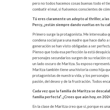
pero no todos hacemos cosas buenas todo el tiemp
combatir el mal, si fuésemos conscientes de cóm
Tú eres claramente un adepto al thriller, a la
Percy, ¿están siempre dando vueltas en tu ca
Primero surge la protagonista. Me interesaba que 
condena social para una madre que hace daño a su
generación se han visto obligadas a ser perfec
Pienso que toda esa perfección la está desquician
personajes secundarios surgen de su relación co
un lado oscuro de Maritza. Su esposo representa 
Maritza también tiene una historia como hija q
protagonistas de nuestra vida, y los personajes 
pasión, del deseo y de la frustración. Todos en
Cada vez que la familia de Maritza se descalab
familia perfecta”. ¿Crees que aún hoy, en 2024
En la clase de Maritza creo que sí, porque es u