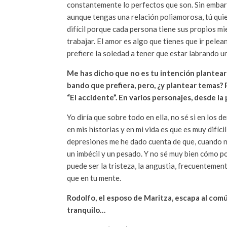
constantemente lo perfectos que son. Sin embarg
aunque tengas una relación poliamorosa, tú quier
difícil porque cada persona tiene sus propios mi
trabajar. El amor es algo que tienes que ir pele
prefiere la soledad a tener que estar labrando u
Me has dicho que no es tu intención plantear 
bando que prefiera, pero, ¿y plantear temas? 
“El accidente”. En varios personajes, desde la
Yo diría que sobre todo en ella, no sé si en los
en mis historias y en mi vida es que es muy difíc
depresiones me he dado cuenta de que, cuando n
un imbécil y un pesado. Y no sé muy bien cómo p
puede ser la tristeza, la angustia, frecuentemen
que en tu mente.
Rodolfo, el esposo de Maritza, escapa al comú
tranquilo…