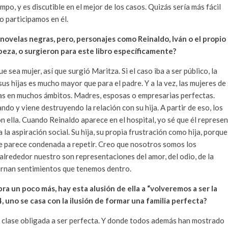
o, y es discutible en el mejor de los casos. Quizás sería más fácil
o participamos en él.
s novelas negras, pero, personajes como Reinaldo, Iván o el propio
beza, o surgieron para este libro específicamente?
sea mujer, así que surgió Maritza. Si el caso iba a ser público, la
s hijas es mucho mayor que para el padre. Y a la vez, las mujeres de
tas en muchos ámbitos. Madres, esposas o empresarias perfectas.
do y viene destruyendo la relación con su hija. A partir de eso, los
n ella. Cuando Reinaldo aparece en el hospital, yo sé que él represe
la aspiración social. Su hija, su propia frustración como hija, porque
ue parece condenada a repetir. Creo que nosotros somos los
alrededor nuestro son representaciones del amor, del odio, de la
carnan sentimientos que tenemos dentro.
ra un poco más, hay esta alusión de ella a “volveremos a ser la
, uno se casa con la ilusión de formar una familia perfecta?
na clase obligada a ser perfecta. Y donde todos además han mostrado