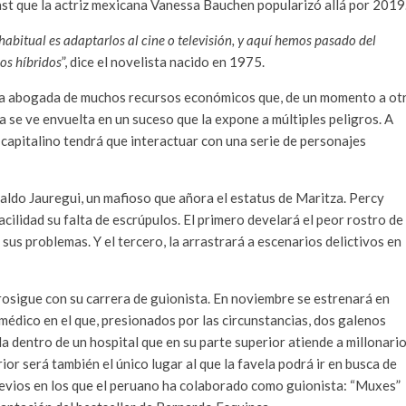
cast que la actriz mexicana Vanessa Bauchen popularizó allá por 2019
 habitual es adaptarlos al cine o televisión, y aquí hemos pasado del
pos híbridos
”, dice el novelista nacido en 1975.
una abogada de muchos recursos económicos que, de un momento a ot
cia se ve envuelta en un suceso que la expone a múltiples peligros. A
e capitalino tendrá que interactuar con una serie de personajes
naldo Jauregui, un mafioso que añora el estatus de Maritza. Percy
ilidad su falta de escrúpulos. El primero develará el peor rostro de 
sus problemas. Y el tercero, la arrastrará a escenarios delictivos en
rosigue con su carrera de guionista. En noviembre se estrenará en
er médico en el que, presionados por las circunstancias, dos galenos
da dentro de un hospital que en su parte superior atiende a millonario
ior será también el único lugar al que la favela podrá ir en busca de
revios en los que el peruano ha colaborado como guionista: “Muxes”