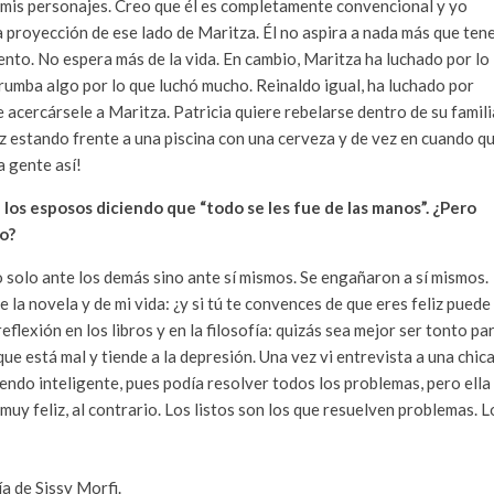
de mis personajes. Creo que él es completamente convencional y yo
a proyección de ese lado de Maritza. Él no aspira a nada más que ten
ento. No espera más de la vida. En cambio, Maritza ha luchado por lo
rumba algo por lo que luchó mucho. Reinaldo igual, ha luchado por
 acercársele a Maritza. Patricia quiere rebelarse dentro de su famili
liz estando frente a una piscina con una cerveza y de vez en cuando q
a gente así!
 los esposos diciendo que “todo se les fue de las manos”. ¿Pero
o?
o solo ante los demás sino ante sí mismos. Se engañaron a sí mismos.
 la novela y de mi vida: ¿y si tú te convences de que eres feliz puede
lexión en los libros y en la filosofía: quizás sea mejor ser tonto pa
 que está mal y tiende a la depresión. Una vez vi entrevista a una chic
iendo inteligente, pues podía resolver todos los problemas, pero ella
muy feliz, al contrario. Los listos son los que resuelven problemas. L
a de Sissy Morfi.