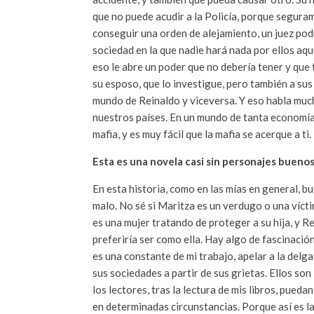
que no puede acudir a la Policía, porque segura
conseguir una orden de alejamiento, un juez podrí
sociedad en la que nadie hará nada por ellos aqu
eso le abre un poder que no debería tener y que 
su esposo, que lo investigue, pero también a su
mundo de Reinaldo y viceversa. Y eso habla mucho
nuestros países. En un mundo de tanta economía i
mafia, y es muy fácil que la mafia se acerque a ti.
Esta es una novela casi sin personajes buenos.
En esta historia, como en las mías en general, bu
malo. No sé si Maritza es un verdugo o una víctim
es una mujer tratando de proteger a su hija, y 
preferiría ser como ella. Hay algo de fascinació
es una constante de mi trabajo, apelar a la delg
sus sociedades a partir de sus grietas. Ellos s
los lectores, tras la lectura de mis libros, pued
en determinadas circunstancias. Porque así es l