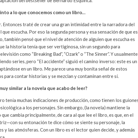
daptación del bestseller de Bernardo Esquinca.
tinto a lo que conocemos como un libro…
r. Entonces traté de crear una gran intimidad entre la narradora del
l que escucha. Por eso la segunda persona y esa sensación de que es
go, también pensé que el nivel de atención de alguien que escucha es
ue la historia tenía que ser vertiginosa, sin un segundo para
elevisión como “Breaking Bad”, “Ozark” o “The Sinner”. Y usualmente
iendo series, pero “El accidente” siguió el camino inverso: este es un
aptándose en un libro. Me parece una muy bonita señal de estos
s para contar historias y se mezclan y contaminan entre sí.
uy similar a la novela que acabo de leer?
ro tenía muchas indicaciones de producción, como tienen los guiones
sicológica a los personajes. Sin embargo, (la novela) mantiene la
 que cambia principalmente, de cara al que lee el libro, es que, en el
riz—con su entonación te dice cómo se siente su personaje, la
es y las atmósferas. Con un libro es el lector quien decide, y además
ra.