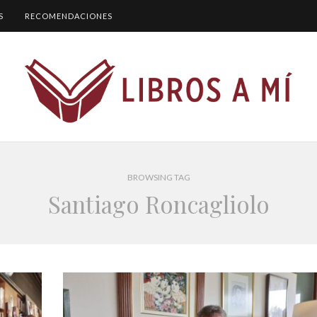
S
RECOMENDACIONES
BROWSING TAG
Santiago Roncagliolo