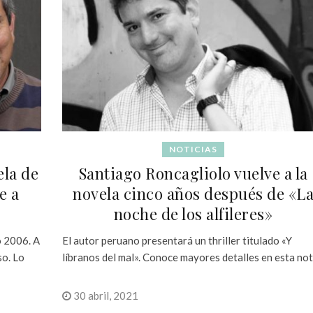
NOTICIAS
ela de
Santiago Roncagliolo vuelve a la
e a
novela cinco años después de «L
noche de los alfileres»
o 2006. A
El autor peruano presentará un thriller titulado «Y
so. Lo
líbranos del mal». Conoce mayores detalles en esta no
30 abril, 2021