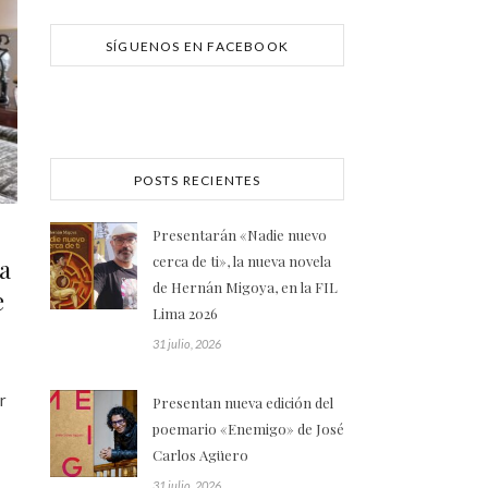
SÍGUENOS EN FACEBOOK
POSTS RECIENTES
Presentarán «Nadie nuevo
cerca de ti», la nueva novela
a
de Hernán Migoya, en la FIL
e
Lima 2026
31 julio, 2026
r
Presentan nueva edición del
poemario «Enemigo» de José
Carlos Agüero
31 julio, 2026