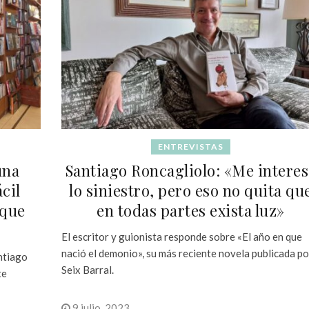
ENTREVISTAS
una
Santiago Roncagliolo: «Me interes
cil
lo siniestro, pero eso no quita qu
 que
en todas partes exista luz»
El escritor y guionista responde sobre «El año en que
nació el demonio», su más reciente novela publicada po
ntiago
Seix Barral.
te
9 julio, 2023