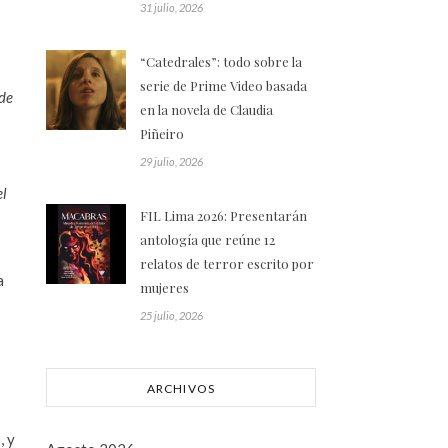
31 julio, 2026
“Catedrales”: todo sobre la
serie de Prime Video basada
 de
en la novela de Claudia
Piñeiro
29 julio, 2026
el
FIL Lima 2026: Presentarán
antología que reúne 12
relatos de terror escrito por
a
mujeres
25 julio, 2026
ARCHIVOS
, y