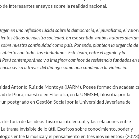
o de interesantes ensayos sobre la realidad nacional.
gen en una reflexión lúcida sobre la democracia, el pluralismo, el valor
ientos éticos de nuestra sociedad. En ese sentido, ambos autores alertan
y sobre nuestra continuidad como país. Por ende, plantean la urgencia de
 abierto con todos los ciudadanos. Este texto, entre el agobio y la
 del Perú contemporáneo y a imaginar caminos de resistencia fundados en 
tencia cívica a través del diálogo como una condena a la violencia.
ersidad Antonio Ruiz de Montoya (UARM). Posee formación académic
ad de Piura; maestro en Filosofía, en la UNMSM; filosofía por la
 y un postgrado en Gestión Social por la Universidad Javeriana de
historia de las ideas, historia intelectual, y las relaciones entre
La trama invisible de lo útil. Escritos sobre conocimiento, poder y
logos entre la música y el pensamiento en tres movimientos» (2023)