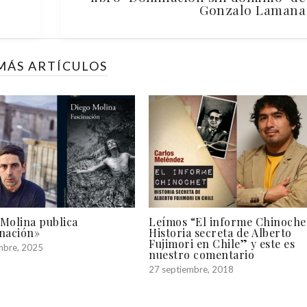
Gonzalo Lamana
MÁS ARTÍCULOS
Molina publica
Leímos “El informe Chinoche
inación»
Historia secreta de Alberto
Fujimori en Chile” y este es
mbre, 2025
nuestro comentario
27 septiembre, 2018