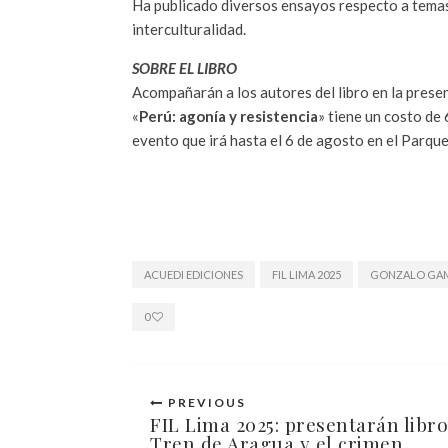
Ha publicado diversos ensayos respecto a temas c
interculturalidad.
SOBRE EL LIBRO
Acompañarán a los autores del libro en la pres
«
Perú: agonía y resistencia
» tiene un costo de
evento que irá hasta el 6 de agosto en el Parqu
ACUEDI EDICIONES
FIL LIMA 2025
GONZALO GA
0
PREVIOUS
FIL Lima 2025: presentarán libro
Tren de Aragua y el crimen