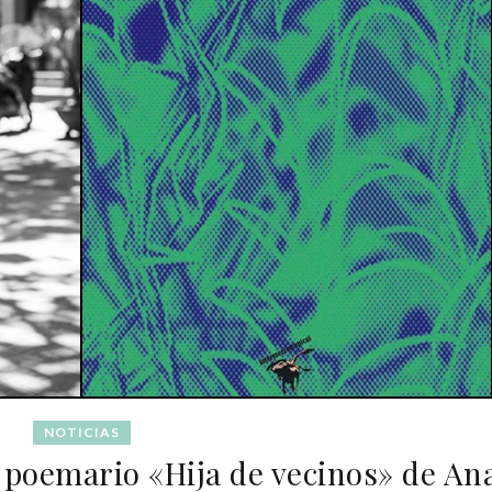
NOTICIAS
 poemario «Hija de vecinos» de An