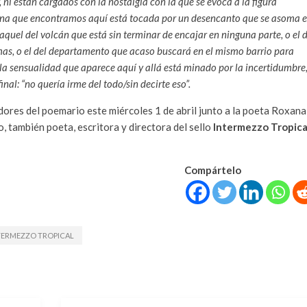
r, ni están cargados con la nostalgia con la que se evoca a la figura
ina que encontramos aquí está tocada por un desencanto que se asoma 
quel del volcán que está sin terminar de encajar en ninguna parte, o el 
mas, o el del departamento que acaso buscará en el mismo barrio para
 la sensualidad que aparece aquí y allá está minado por la incertidumbre
al: “no quería irme del todo/sin decirte eso”.
ores del poemario este miércoles 1 de abril junto a la poeta Roxana
, también poeta, escritora y directora del sello
Intermezzo Tropica
Compártelo
TERMEZZO TROPICAL