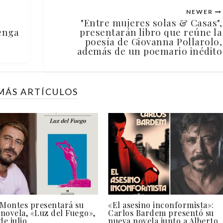
NEWER
"Entre mujeres solas & Casas",
enga
presentarán libro que reúne la
poesía de Giovanna Pollarolo,
además de un poemario inédito
MÁS ARTÍCULOS
 Montes presentará su
«El asesino inconformista»:
novela, «Luz del Fuego»,
Carlos Bardem presentó su
de julio
nueva novela junto a Alberto