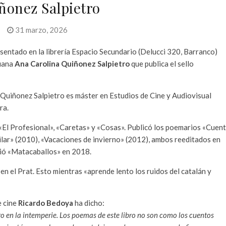
ñonez Salpietro
31 marzo, 2026
resentado en la librería Espacio Secundario (Delucci 320, Barranco)
ruana
Ana Carolina Quiñonez Salpietro
que publica el sello
Quiñonez Salpietro es máster en Estudios de Cine y Audiovisual
ra.
El Profesional», «Caretas» y «Cosas». Publicó los poemarios «Cuen
bailar» (2010), «Vacaciones de invierno» (2012), ambos reeditados en
ibió «Matacaballos» en 2018.
 en el Prat. Esto mientras «aprende lento los ruidos del catalán y
e cine
Ricardo Bedoya
ha dicho:
otro en la intemperie. Los poemas de este libro no son como los cuentos