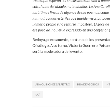
tristes que esperan las chicas antes de salir a baila
entrañable del abuelo matacaballos. La Ana Carol
las últimas líneas de algunos de sus poemas, como a
las madrugadas estériles que impiden escribir poe
llamarlo propio y no sentirse impostora. El goce de
ese poso de inquietud expresado en una confesión fin
Bedoya, precisamente, será uno de los presentad
Crisólogo. A su turno, Victoria Guerrero Peirano
será la moderadora del evento.
ANA QUIÑONEZ SALPIETRO
HIJA DE VECINOS
IN
0