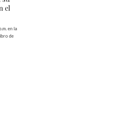
n el
.m. en la
Libro de