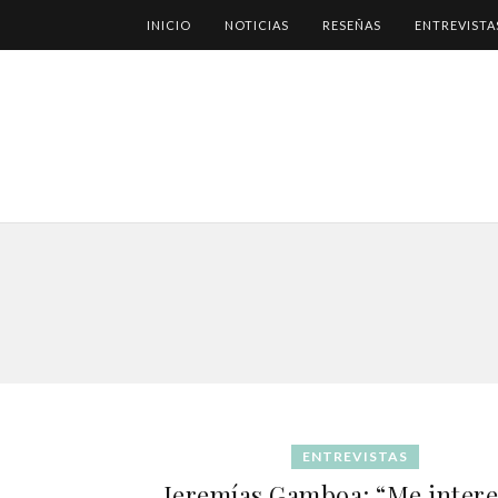
INICIO
NOTICIAS
RESEÑAS
ENTREVISTA
ENTREVISTAS
Jeremías Gamboa: “Me intere