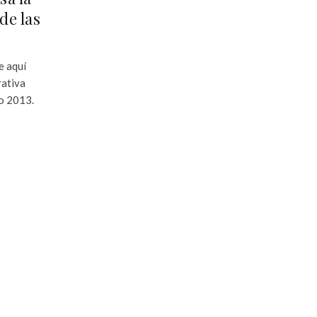
de las
e aquí
rativa
ño 2013.