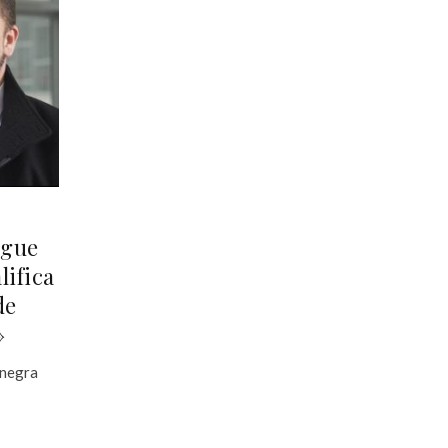
igue
lifica
de
»
anegra