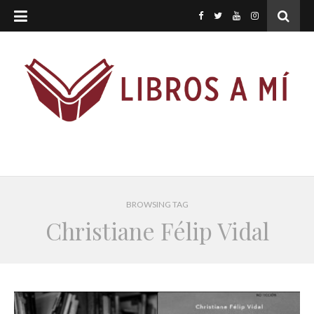
BROWSING TAG
Christiane Félip Vidal