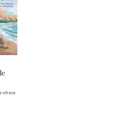
de
se ofrece