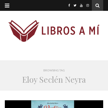
BROWSING TAG
Eloy Seclén Neyra