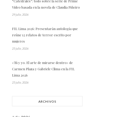
“Catedrales”: todo sobre la serie de Prime
Video basada en la novela de Claudia Piñeiro
29 julio, 2026
FIL Lima 2026: Presentarán antología que
reúne 12 relatos de terror escrito por
mujeres
25 julio, 2026
«Tú y yo. El arte de mirarse dentro» de
Carmen Plaza y Gabriele Clima en la FIL
Lima 2026
25 julio, 2026
ARCHIVOS