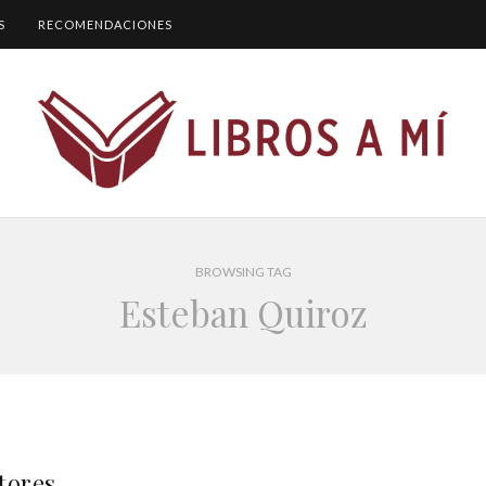
S
RECOMENDACIONES
BROWSING TAG
Esteban Quiroz
tores