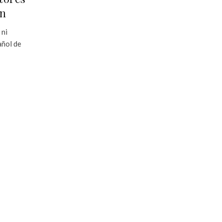
ón
 ni
añol de