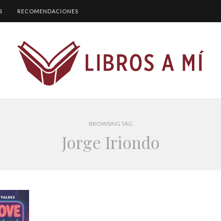
S
RECOMENDACIONES
BROWSING TAG
Jorge Iriondo