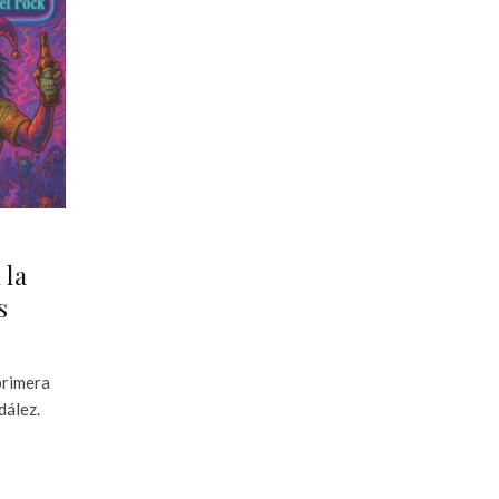
 la
s
primera
dález.