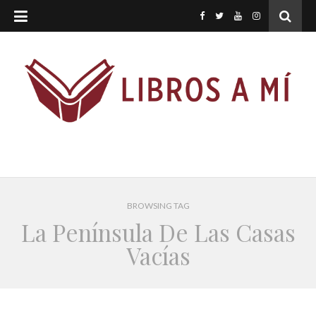
BROWSING TAG
La Península De Las Casas
Vacías