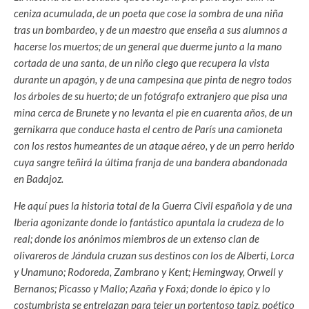
ceniza acumulada, de un poeta que cose la sombra de una niña
tras un bombardeo, y de un maestro que enseña a sus alumnos a
hacerse los muertos; de un general que duerme junto a la mano
cortada de una santa, de un niño ciego que recupera la vista
durante un apagón, y de una campesina que pinta de negro todos
los árboles de su huerto; de un fotógrafo extranjero que pisa una
mina cerca de Brunete y no levanta el pie en cuarenta años, de un
gernikarra que conduce hasta el centro de París una camioneta
con los restos humeantes de un ataque aéreo, y de un perro herido
cuya sangre teñirá la última franja de una bandera abandonada
en Badajoz.
He aquí pues la historia total de la Guerra Civil española y de una
Iberia agonizante donde lo fantástico apuntala la crudeza de lo
real; donde los anónimos miembros de un extenso clan de
olivareros de Jándula cruzan sus destinos con los de Alberti, Lorca
y Unamuno; Rodoreda, Zambrano y Kent; Hemingway, Orwell y
Bernanos; Picasso y Mallo; Azaña y Foxá; donde lo épico y lo
costumbrista se entrelazan para tejer un portentoso tapiz, poético