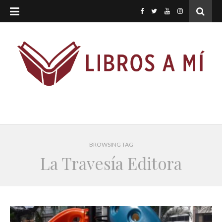
BROWSING TAG
La Travesía Editora