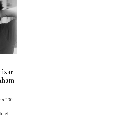
rizar
raham
con 200
lo el