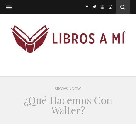
BROWSING TAG
¿Qué Hacemos Con
Walter?