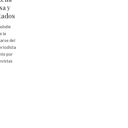
sa y
tados
ushdie
a la
zarse del
eriodista
nte por
evistas