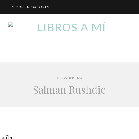
S
RECOMENDACIONES
BROWSING TAG
Salman Rushdie
Leila