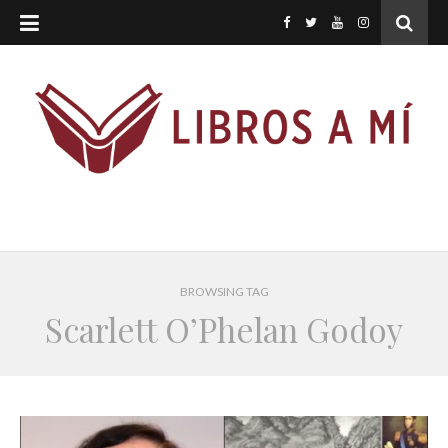
BROWSING TAG
Scarlett O’Phelan Godoy