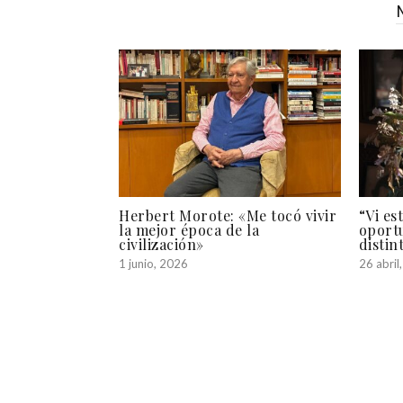
Herbert Morote: «Me tocó vivir
“Vi es
la mejor época de la
oport
civilización»
distin
1 junio, 2026
26 abril