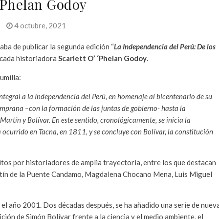
’Phelan Godoy
4 octubre, 2021
ba de publicar la segunda edición “
La Independencia del Perú: De los
tacada historiadora
Scarlett O’ ´Phelan Godoy
.
umilla:
integral a la Independencia del Perú, en homenaje al bicentenario de su
mprana –con la formación de las juntas de gobierno- hasta la
Martín y Bolívar. En este sentido, cronológicamente, se inicia la
 ocurrido en Tacna, en 1811, y se concluye con Bolívar, la constitución
itos por historiadores de amplia trayectoria, entre los que destacan
ustín de la Puente Candamo, Magdalena Chocano Mena, Luis Miguel
en el año 2001. Dos décadas después, se ha añadido una serie de nuev
ión de Simón Bolívar frente a la ciencia y el medio ambiente, el