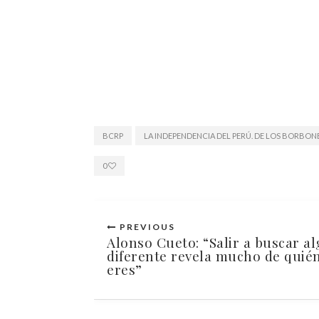
BCRP
LA INDEPENDENCIA DEL PERÚ. DE LOS BORBONE
0
PREVIOUS
Alonso Cueto: “Salir a buscar al
diferente revela mucho de quié
eres”