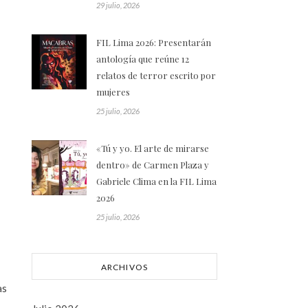
29 julio, 2026
FIL Lima 2026: Presentarán
antología que reúne 12
relatos de terror escrito por
mujeres
25 julio, 2026
«Tú y yo. El arte de mirarse
dentro» de Carmen Plaza y
Gabriele Clima en la FIL Lima
2026
25 julio, 2026
ARCHIVOS
as