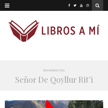
BROWSING TAG
Señor De Qoyllur Rit’i