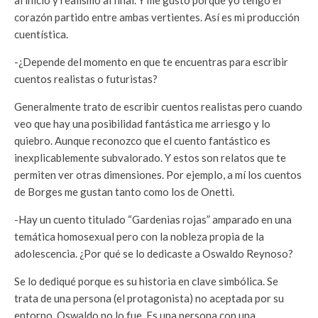
al inicio y realismo al final. Y me gustó porque yo tengo el
corazón partido entre ambas vertientes. Así es mi producción
cuentística.
-¿Depende del momento en que te encuentras para escribir
cuentos realistas o futuristas?
Generalmente trato de escribir cuentos realistas pero cuando
veo que hay una posibilidad fantástica me arriesgo y lo
quiebro. Aunque reconozco que el cuento fantástico es
inexplicablemente subvalorado. Y estos son relatos que te
permiten ver otras dimensiones. Por ejemplo, a mí los cuentos
de Borges me gustan tanto como los de Onetti.
-Hay un cuento titulado “Gardenias rojas” amparado en una
temática homosexual pero con la nobleza propia de la
adolescencia. ¿Por qué se lo dedicaste a Oswaldo Reynoso?
Se lo dediqué porque es su historia en clave simbólica. Se
trata de una persona (el protagonista) no aceptada por su
entorno. Oswaldo no lo fue. Es una persona con una