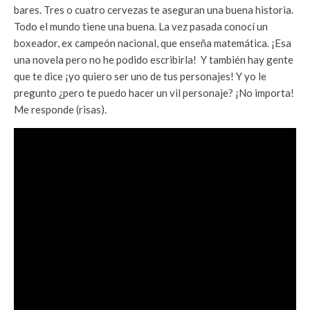
bares. Tres o cuatro cervezas te aseguran una buena historia.
Todo el mundo tiene una buena. La vez pasada conocí un
boxeador, ex campeón nacional, que enseña matemática. ¡Esa
una novela pero no he podido escribirla! Y también hay gente
que te dice ¡yo quiero ser uno de tus personajes! Y yo le
pregunto ¿pero te puedo hacer un vil personaje? ¡No importa!
Me responde (risas).