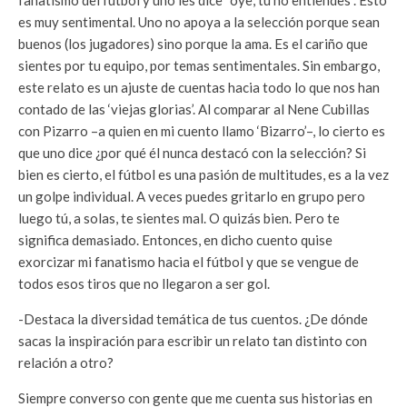
fanatismo del fútbol y uno les dice “oye, tú no entiendes”. Esto
es muy sentimental. Uno no apoya a la selección porque sean
buenos (los jugadores) sino porque la ama. Es el cariño que
sientes por tu equipo, por temas sentimentales. Sin embargo,
este relato es un ajuste de cuentas hacia todo lo que nos han
contado de las ‘viejas glorias’. Al comparar al Nene Cubillas
con Pizarro –a quien en mi cuento llamo ‘Bizarro’–, lo cierto es
que uno dice ¿por qué él nunca destacó con la selección? Si
bien es cierto, el fútbol es una pasión de multitudes, es a la vez
un golpe individual. A veces puedes gritarlo en grupo pero
luego tú, a solas, te sientes mal. O quizás bien. Pero te
significa demasiado. Entonces, en dicho cuento quise
exorcizar mi fanatismo hacia el fútbol y que se vengue de
todos esos tiros que no llegaron a ser gol.
-Destaca la diversidad temática de tus cuentos. ¿De dónde
sacas la inspiración para escribir un relato tan distinto con
relación a otro?
Siempre converso con gente que me cuenta sus historias en