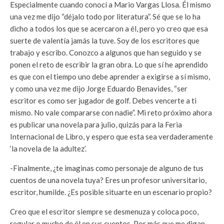
Especialmente cuando conocí a Mario Vargas Llosa. Él mismo
una vez me dijo “déjalo todo por literatura”. Sé que se lo ha
dicho a todos los que se acercaron a él, pero yo creo que esa
suerte de valentía jamás la tuve. Soy de los escritores que
trabajo y escribo. Conozco a algunos que han seguido y se
ponen el reto de escribir la gran obra. Lo que sí he aprendido
es que con el tiempo uno debe aprender a exigirse a sí mismo,
y como una vez me dijo Jorge Eduardo Benavides, “ser
escritor es como ser jugador de golf. Debes vencerte a ti
mismo. No vale compararse con nadie”. Mi reto próximo ahora
es publicar una novela para julio, quizás para la Feria
Internacional de Libro, y espero que esta sea verdaderamente
‘la novela de la adultez’.
-Finalmente, ¿te imaginas como personaje de alguno de tus
cuentos de una novela tuya? Eres un profesor universitario,
escritor, humilde. ¿Es posible situarte en un escenario propio?
Creo que el escritor siempre se desmenuza y coloca poco,
regular o mucho de él en sus cuentos. Por más que me digan