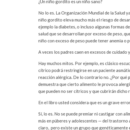
¿Un niño gordito es un niño sano?
No lo es. La Organización Mundial de la Salud 
niño gordito eleva mucho más el riesgo de desar
ejemplo la diabetes, o incluso algunas formas d
salud que se desarrollan por exceso de peso, qu
niño con exceso de peso puede tener anemia o p
A veces los padres caen en excesos de cuidado y 
Hay muchos mitos. Por ejemplo, es clásico escuch
cítrico podrá restringirse en un paciente asmát
reacción alérgica. De lo contrario no. ¿Por qué 
demuestra que cierto alimento le provoca alergi
que pueden no ser cítricos y que cubrirán dicho r
En el libro usted considera que es un grave erro
Sí, lo es. No se puede premiar ni castigar con a
más en púberes y adolescentes — del trastorno a
claro, pero existe un grupo que genéticamente e