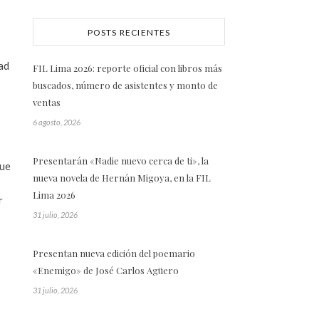
POSTS RECIENTES
dad
FIL Lima 2026: reporte oficial con libros más
buscados, número de asistentes y monto de
ventas
6 agosto, 2026
Presentarán «Nadie nuevo cerca de ti», la
que
nueva novela de Hernán Migoya, en la FIL
Lima 2026
r
31 julio, 2026
Presentan nueva edición del poemario
«Enemigo» de José Carlos Agüero
31 julio, 2026