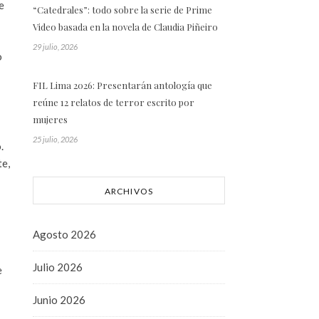
e
“Catedrales”: todo sobre la serie de Prime
Video basada en la novela de Claudia Piñeiro
29 julio, 2026
o
FIL Lima 2026: Presentarán antología que
reúne 12 relatos de terror escrito por
mujeres
25 julio, 2026
.
te,
ARCHIVOS
Agosto 2026
Julio 2026
e
Junio 2026