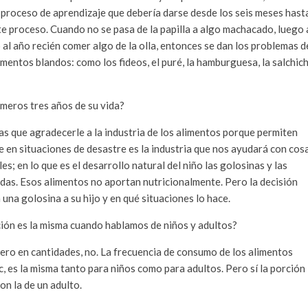
l proceso de aprendizaje que debería darse desde los seis meses hast
e proceso. Cuando no se pasa de la papilla a algo machacado, luego 
 al año recién comer algo de la olla, entonces se dan los problemas d
limentos blandos: como los fideos, el puré, la hamburguesa, la salchich
rimeros tres años de su vida?
sas que agradecerle a la industria de los alimentos porque permiten
e en situaciones de desastre es la industria que nos ayudará con cos
; en lo que es el desarrollo natural del niño las golosinas y las
das. Esos alimentos no aportan nutricionalmente. Pero la decisión
da una golosina a su hijo y en qué situaciones lo hace.
ción es la misma cuando hablamos de niños y adultos?
Pero en cantidades, no. La frecuencia de consumo de los alimentos
c, es la misma tanto para niños como para adultos. Pero sí la porción
n la de un adulto.