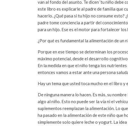
van al fondo del asunto. Te dicen ‘tu niño debe 
este libro es explicarle al padre de familia que
hacerlo. ¿Qué pasa si tu hijo no consume esto? 
padre tome conciencia a partir del conocimiento
para un hijo. Ese es el motor para fortalecer los 
¿Por qué es fundamental la alimentación de un n
Porque en ese tiempo se determinan los procesos
máximo potencial, desde el desarrollo cognitivo
En la medida en que el niño tenga los nutrientes
entonces vamos a estar ante una persona saluda
Hay un tema que usted toca mucho en el libro y 
De ninguna manera lo hacen. Es más, su nombre l
algo al niño. Esto no puede ser la vía ni el vehí
suplementos reemplazan la alimentación. Lo que 
ha pasado en la alimentación de este niño que hoy
simplemente solo quiere leche o yogurt. La idea 