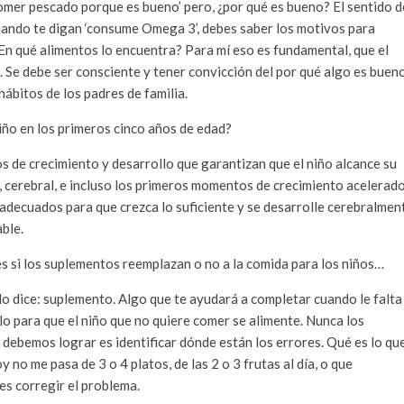
comer pescado porque es bueno’ pero, ¿por qué es bueno? El sentido d
 cuando te digan ‘consume Omega 3’, debes saber los motivos para
¿En qué alimentos lo encuentra? Para mí eso es fundamental, que el
. Se debe ser consciente y tener convicción del por qué algo es buen
hábitos de los padres de familia.
iño en los primeros cinco años de edad?
 de crecimiento y desarrollo que garantizan que el niño alcance su
, cerebral, e incluso los primeros momentos de crecimiento acelerado
 adecuados para que crezca lo suficiente y se desarrolle cerebralmen
ble.
es si los suplementos reemplazan o no a la comida para los niños…
o dice: suplemento. Algo que te ayudará a completar cuando le falta
culo para que el niño que no quiere comer se alimente. Nunca los
debemos lograr es identificar dónde están los errores. Qué es lo qu
 no me pasa de 3 o 4 platos, de las 2 o 3 frutas al día, o que
es corregir el problema.