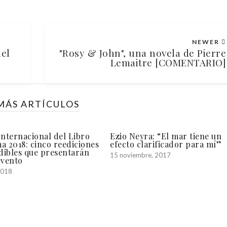
NEWER
del
"Rosy & John", una novela de Pierre
Lemaitre [COMENTARIO]
MÁS ARTÍCULOS
Internacional del Libro
Ezio Neyra: “El mar tiene un
a 2018: cinco reediciones
efecto clarificador para mí”
dibles que presentarán
15 noviembre, 2017
evento
 2018