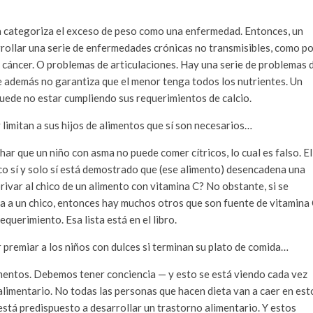
ya categoriza el exceso de peso como una enfermedad. Entonces, un
rollar una serie de enfermedades crónicas no transmisibles, como p
e cáncer. O problemas de articulaciones. Hay una serie de problemas 
e además no garantiza que el menor tenga todos los nutrientes. Un
uede no estar cumpliendo sus requerimientos de calcio.
limitan a sus hijos de alimentos que sí son necesarios…
ar que un niño con asma no puede comer cítricos, lo cual es falso. El
ico sí y solo sí está demostrado que (ese alimento) desencadena una
privar al chico de un alimento con vitamina C? No obstante, si se
a a un chico, entonces hay muchos otros que son fuente de vitamina 
equerimiento. Esa lista está en el libro.
r premiar a los niños con dulces si terminan su plato de comida…
limentos. Debemos tener conciencia — y esto se está viendo cada vez
limentario. No todas las personas que hacen dieta van a caer en est
stá predispuesto a desarrollar un trastorno alimentario. Y estos