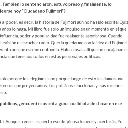
 También lo sentenciaron, estuvo preso y, finalmente, lo
 leerse hoy “Ciudadano Fujimori”?
al poder, es decir, la historia de Fujimori aún no ha sido escrita. Qui
a años lo haga. Mi libro fue solo un impulso en un momento en el que
influencia, poder y popularidad fue realmente asombrosa. Cuando
elevisión ni escuchar radio. Quería quedarme con la idea del Fujimori
noventa porque eso me confundía. Había cosas allí que no encajaban e
encia que tenemos todos en estos personajes políticos.
solo porque los elegimos sino porque luego de esto les damos una
 defectos que proyectamos. Los políticos reaccionan y más o menos
eso.
 públicos, ¿encuentra usted alguna cualidad a destacar en ese
’. Aunque a veces es cierto eso de ‘piensa lo peor y acertarás’. Yo