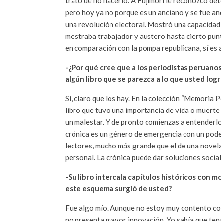
trato de no hacerlo. A Fujimori le reconozco dete
pero hoy ya no porque es un anciano y se fue an
una revolución electoral. Mostró una capacidad 
mostraba trabajador y austero hasta cierto punt
en comparación con la pompa republicana, sí es 
-¿Por qué cree que a los periodistas peruanos
algún libro que se parezca a lo que usted log
Sí, claro que los hay. En la colección “Memoria P
libro que tuvo una importancia de vida o muerte
un malestar. Y de pronto comienzas a entenderlo
crónica es un género de emergencia con un pode
lectores, mucho más grande que el de una novela
personal. La crónica puede dar soluciones social
-Su libro intercala capítulos históricos con m
este esquema surgió de usted?
Fue algo mío. Aunque no estoy muy contento con 
no presenta mayor innovación. Yo sabía que tenía 