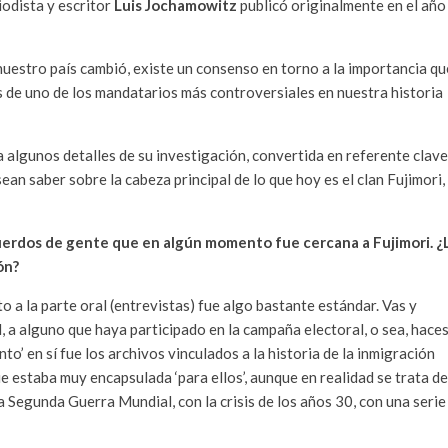
riodista y escritor
Luis Jochamowitz
publicó originalmente en el año
nuestro país cambió, existe un consenso en torno a la importancia qu
s de uno de los mandatarios más controversiales en nuestra historia
algunos detalles de su investigación, convertida en referente clave
an saber sobre la cabeza principal de lo que hoy es el clan Fujimori,
cuerdos de gente que en algún momento fue cercana a Fujimori. ¿
ón?
 a la parte oral (entrevistas) fue algo bastante estándar. Vas y
, a alguno que haya participado en la campaña electoral, o sea, hace
nto’ en sí fue los archivos vinculados a la historia de la inmigración
e estaba muy encapsulada ‘para ellos’, aunque en realidad se trata de
a Segunda Guerra Mundial, con la crisis de los años 30, con una serie