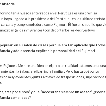
e historia…
mori no tenía huesos enterrados en el Perú”. Esa es una premisa
e haya llegado a la presidencia del Perú que –en los últimos treinta
 cercana y comprometedora como Fujimori. Él fue un chiquillo que vi
nazaban (a los inmigrantes) con deportarlos, es decir, estuvo
.
 ‘popular’ en su salón de clases porque era tan aplicado que todos
fancia y adolescencia explicar la personalidad del Fujimori
s Fujimori. Me hice una idea de él pero en realidad estamos ante una
ientas: la infancia, el barrio, la familia. ¿Pero hasta qué punto
as no muy evidentes, quizás a través de trasposiciones, superaciones
r.
ejarse por sí solo” y que “necesitaba siempre un asesor”. ¿Podría
fancia complicada?