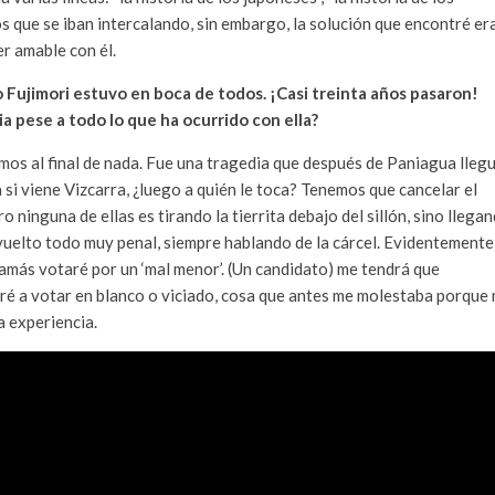
nos que se iban intercalando, sin embargo, la solución que encontré era
er amable con él.
 Fujimori estuvo en boca de todos. ¡Casi treinta años pasaron!
a pese a todo lo que ha ocurrido con ella?
mos al final de nada. Fue una tragedia que después de Paniagua lleg
 si viene Vizcarra, ¿luego a quién le toca? Tenemos que cancelar el
ninguna de ellas es tirando la tierrita debajo del sillón, sino llega
 vuelto todo muy penal, siempre hablando de la cárcel. Evidentemente
jamás votaré por un ‘mal menor’. (Un candidato) me tendrá que
ré a votar en blanco o viciado, cosa que antes me molestaba porque
a experiencia.