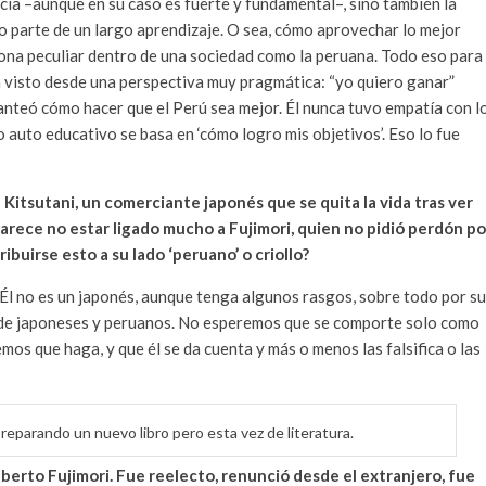
ancia –aunque en su caso es fuerte y fundamental–, sino también la
o parte de un largo aprendizaje. O sea, cómo aprovechar lo mejor
rsona peculiar dentro de una sociedad como la peruana. Todo eso para
 visto desde una perspectiva muy pragmática: “yo quiero ganar”
planteó cómo hacer que el Perú sea mejor. Él nunca tuvo empatía con l
 auto educativo se basa en ‘cómo logro mis objetivos’. Eso lo fue
 Kitsutani, un comerciante japonés que se quita la vida tras ver
 parece no estar ligado mucho a Fujimori, quien no pidió perdón po
ribuirse esto a su lado ‘peruano’ o criollo?
. Él no es un japonés, aunque tenga algunos rasgos, sobre todo por s
r de japoneses y peruanos. No esperemos que se comporte solo como
os que haga, y que él se da cuenta y más o menos las falsifica o las
preparando un nuevo libro pero esta vez de literatura.
berto Fujimori. Fue reelecto, renunció desde el extranjero, fue