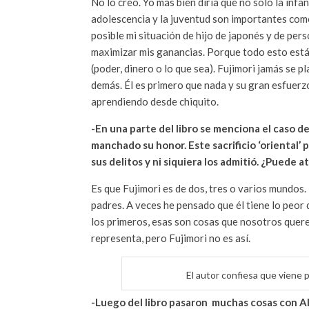
No lo creo. Yo más bien diría que no solo la inf
adolescencia y la juventud son importantes com
posible mi situación de hijo de japonés y de pe
maximizar mis ganancias. Porque todo esto está
(poder, dinero o lo que sea). Fujimori jamás se 
demás. Él es primero que nada y su gran esfuerzo
aprendiendo desde chiquito.
-En una parte del libro se menciona el caso de
manchado su honor. Este sacrificio ‘oriental’
sus delitos y ni siquiera los admitió. ¿Puede at
Es que Fujimori es de dos, tres o varios mundos
padres. A veces he pensado que él tiene lo peo
los primeros, esas son cosas que nosotros querem
representa, pero Fujimori no es así.
El autor confiesa que viene 
-Luego del libro pasaron muchas cosas con Al