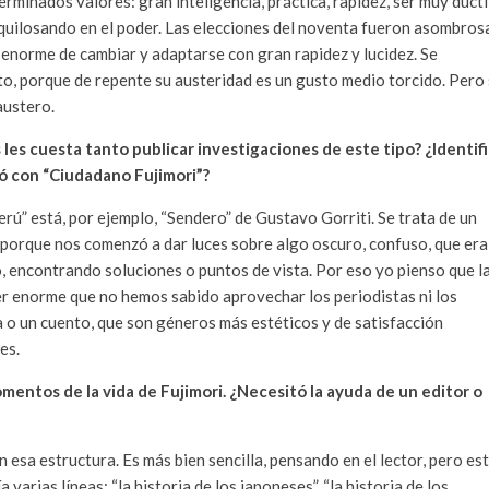
rminados valores: gran inteligencia, práctica, rapidez, ser muy dúctil
quilosando en el poder. Las elecciones del noventa fueron asombros
enorme de cambiar y adaptarse con gran rapidez y lucidez. Se
o, porque de repente su austeridad es un gusto medio torcido. Pero s
austero.
 les cuesta tanto publicar investigaciones de este tipo? ¿Identif
ró con “Ciudadano Fujimori”?
erú” está, por ejemplo, “Sendero” de Gustavo Gorriti. Se trata de un
 porque nos comenzó a dar luces sobre algo oscuro, confuso, que era
, encontrando soluciones o puntos de vista. Por eso yo pienso que l
r enorme que no hemos sabido aprovechar los periodistas ni los
 o un cuento, que son géneros más estéticos y de satisfacción
es.
omentos de la vida de Fujimori. ¿Necesitó la ayuda de un editor o
esa estructura. Es más bien sencilla, pensando en el lector, pero es
varias líneas: “la historia de los japoneses”, “la historia de los