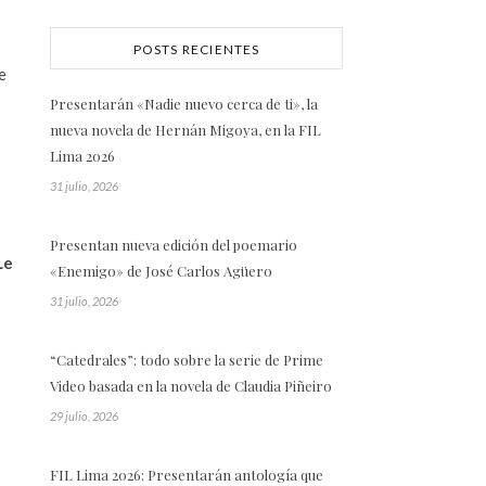
POSTS RECIENTES
e
Presentarán «Nadie nuevo cerca de ti», la
nueva novela de Hernán Migoya, en la FIL
Lima 2026
31 julio, 2026
Presentan nueva edición del poemario
Le
«Enemigo» de José Carlos Agüero
31 julio, 2026
s
“Catedrales”: todo sobre la serie de Prime
Video basada en la novela de Claudia Piñeiro
29 julio, 2026
FIL Lima 2026: Presentarán antología que