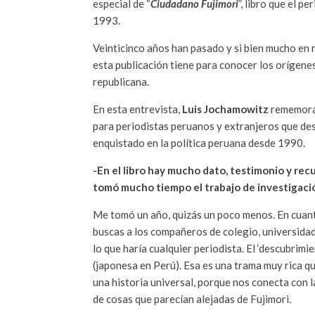
especial de “
Ciudadano Fujimori
”, libro que el pe
1993.
Veinticinco años han pasado y si bien mucho en 
esta publicación tiene para conocer los orígene
republicana.
En esta entrevista,
Luis Jochamowitz
rememora 
para periodistas peruanos y extranjeros que dese
enquistado en la política peruana desde 1990.
-En el libro hay mucho dato, testimonio y re
tomó mucho tiempo el trabajo de investigaci
Me tomó un año, quizás un poco menos. En cuanto
buscas a los compañeros de colegio, universidad
lo que haría cualquier periodista. El ‘descubrimie
(japonesa en Perú). Esa es una trama muy rica qu
una historia universal, porque nos conecta con l
de cosas que parecían alejadas de Fujimori.