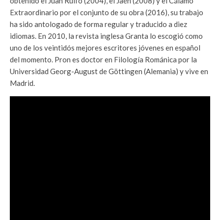
obtenido el Juan Rulfo (2004), el Jaén (2008) y el Cálamo
Extraordinario por el conjunto de su obra (2016), su trabajo
ha sido antologado de forma regular y traducido a diez
idiomas. En 2010, la revista inglesa Granta lo escogió como
uno de los veintidós mejores escritores jóvenes en español
del momento. Pron es doctor en Filología Románica por la
Universidad Georg-August de Göttingen (Alemania) y vive en
Madrid.